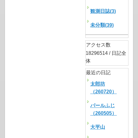
観測日誌(3)
未分類(39)
アクセス数
18296514 / 日記全
体
最近の日記
太郎坊
（260720）
パールふじ
（260505）
大平山