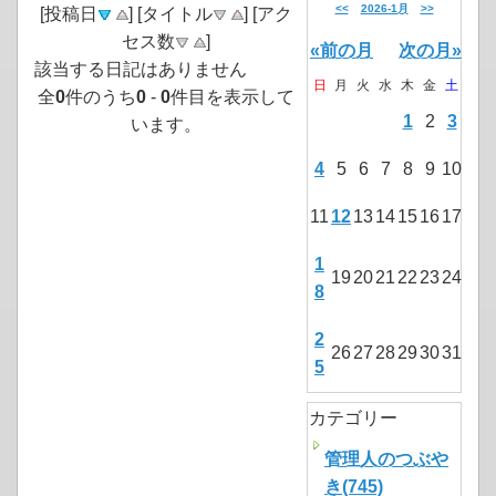
<<
2026-1月
>>
[投稿日
] [タイトル
] [アク
セス数
]
«前の月
次の月»
該当する日記はありません
日
月
火
水
木
金
土
全
0
件のうち
0
-
0
件目を表示して
1
2
3
います。
4
5
6
7
8
9
10
11
12
13
14
15
16
17
1
19
20
21
22
23
24
8
2
26
27
28
29
30
31
5
カテゴリー
管理人のつぶや
き(745)