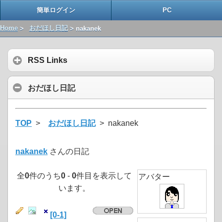
簡単ログイン
PC
Home
>
おだほし日記
> nakanek
RSS Links
おだほし日記
TOP
>
おだほし日記
> nakanek
nakanek
さんの日記
全
0
件のうち
0
-
0
件目を表示して
アバター
います。
[0-1]