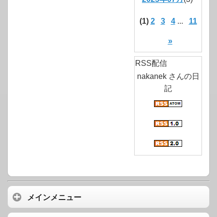
(1)
2
3
4
...
11
»
RSS配信
nakanek さんの日
記
メインメニュー