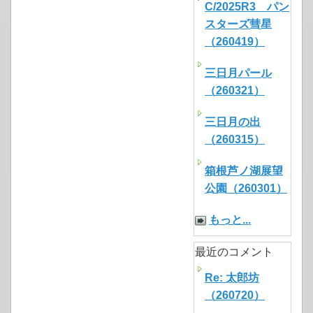
C/2025R3 パン
スターズ彗星
（260419）
三日月パール
（260321）
三日月の出
（260315）
箱根芦ノ湖展望
公園（260301）
もっと...
最近のコメント
Re: 太郎坊
（260720）