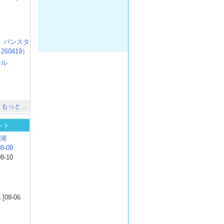
じ
）
R3 パンスタ
60419）
ール
）
出
）
もっと...
ント
五湖
8-09
08-10
）
 [08-06