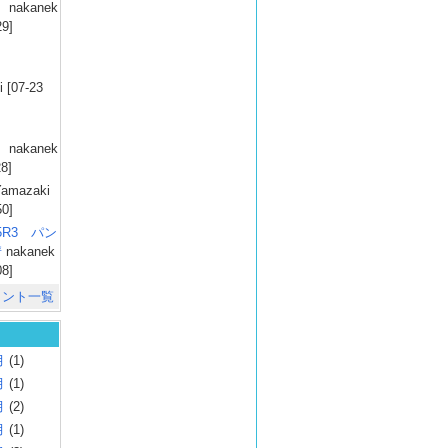
）
nakanek
29]
）
 [07-23
）
nakanek
28]
amazaki
50]
025R3 パン
彗
nakanek
08]
メント一覧
月
(1)
月
(1)
月
(2)
月
(1)