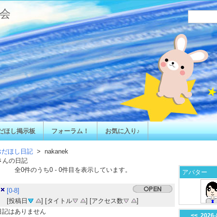
会
だほし掲示板
フォーラム！
お気に入り♪
おだほし日記
> nakanek
さんの日記
全
0
件のうち
0
-
0
件目を表示しています。
アバター
[0-8]
[投稿日
] [タイトル
] [アクセス数
]
日記はありません
<<
2026