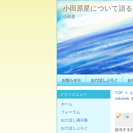
小田原星について語る
小田星
お知らせ☆
おだほしぶろぐ
お
TOP
>
メインメニュー
nakanek
ホーム
フォーラム
おだほし掲示板
おだほしぶろぐ
該当する