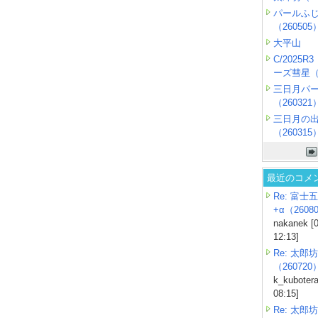
パールふ
（260505
大平山
C/2025
ーズ彗星（2
三日月パ
（260321
三日月の
（260315
最近のコメ
Re: 富士
+α（26080
nakanek [
12:13]
Re: 太郎坊
（260720
k_kubotera
08:15]
Re: 太郎坊