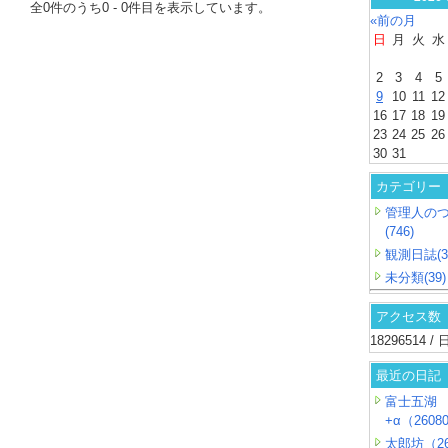
全
0
件のうち
0
-
0
件目を表示しています。
«前の月
日
月
火
水
2
3
4
5
9
10
11
12
16
17
18
19
23
24
25
26
30
31
カテゴリー
管理人の
(746)
観測日誌(3
未分類(39)
アクセス数
18296514 
最近の日記
富士五湖
+α（26080
太郎坊（26