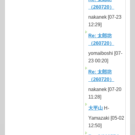
（260720）
nakanek [07-23
12:29]
Re: 太郎坊
（260720）
yomaiboshi [07-
23 00:20]
Re: 太郎坊
（260720）
nakanek [07-20
11:28]
大平山
H-
Yamazaki [05-02
12:50]