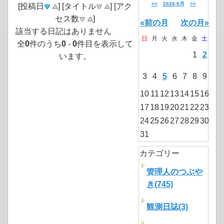
<<
2026-5月
>>
[投稿日
] [タイトル
] [アク
セス数
]
«前の月
次の月»
該当する日記はありません
日
月
火
水
木
金
土
全
0
件のうち
0
-
0
件目を表示して
1
2
います。
3
4
5
6
7
8
9
10
11
12
13
14
15
16
17
18
19
20
21
22
23
24
25
26
27
28
29
30
31
カテゴリー
管理人のつぶや
き(745)
観測日誌(3)