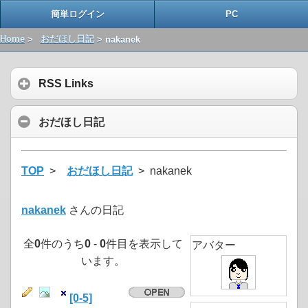
簡単ログイン
PC
Home
>
おだほし日記
> nakanek
RSS Links
おだほし日記
TOP
>
おだほし日記
> nakanek
nakanek
さんの日記
全
0
件のうち
0
-
0
件目を表示して
アバター
います。
[0-5]