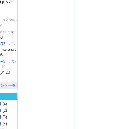
 [07-23
）
nakanek
28]
amazaki
50]
025R3 パン
彗
nakanek
08]
025R3 パン
彗
H-
[04-20
メント一覧
月
(4)
月
(2)
月
(5)
月
(4)