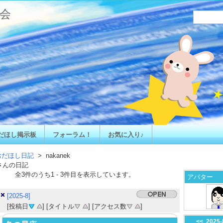
会
だほし掲示板
フォーラム！
お気に入り♪
おだほし日記
> nakanek
さんの日記
全
3
件のうち
1
-
3
件目を表示しています。
アバター
[2025-8]
[投稿日
] [タイトル
] [アクセス数
]
<<
2025