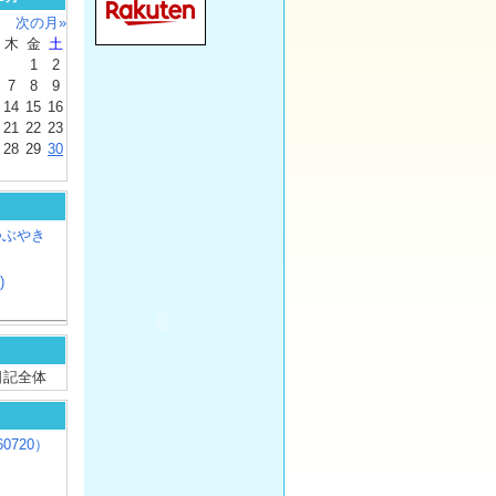
次の月»
木
金
土
1
2
7
8
9
14
15
16
21
22
23
28
29
30
つぶやき
)
/ 日記全体
0720）
じ
）