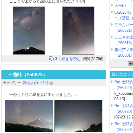
ここまで上がると靄の上に出られたようです...
大平山
C/2025
ーズ彗星（2
三日月パ
（260321
三日月の
（260315
箱根芦ノ
（260301
3
続きを読む
|
| 閲覧(31796)
二十曲峠（250823）
最近のコメ
Re: 太郎坊
管理人のつぶやき
カテゴリー
（260720
k_kubotera
一か月ぶりに星を見に出かけました。...
08:15]
Re: 太郎坊
（260720
[07-23 12:
Re: 太郎坊
（260720