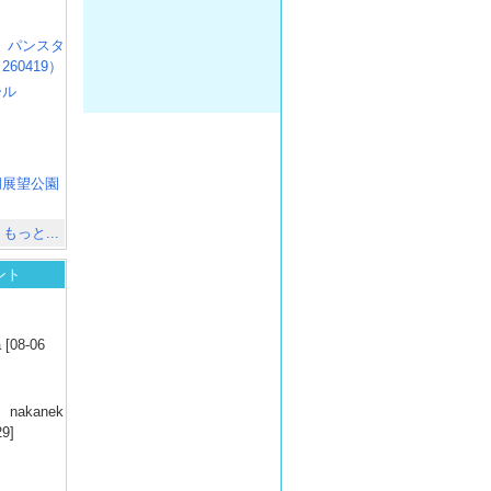
R3 パンスタ
60419）
ール
）
出
）
湖展望公園
）
もっと...
ント
）
 [08-06
）
nakanek
29]
）