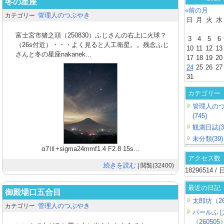
冬の星座
«前の月
管理人のつぶやき
カテゴリー
日
月
火
水
富士宮市猪之頭（250830）ふじさんの右上に火球？
3
4
5
6
（26s付近）・・・よく見ると人工衛星。。残念ふじ
10
11
12
13
さんと冬の星座nakanek...
17
18
19
20
24
25
26
27
31
カテゴリー
管理人の
(745)
観測日誌(3
未分類(39)
α7Ⅲ+sigma24mmf1.4 F2.8 15s...
アクセス数
続きを読む
| 閲覧(32400)
18296514 
最近の日記
御殿場口五合目
太郎坊（26
管理人のつぶやき
カテゴリー
パールふ
（260505