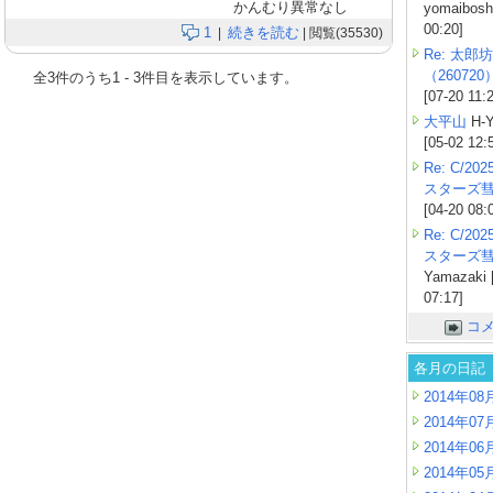
かんむり異常なし
yomaiboshi
00:20]
1
続きを読む
|
| 閲覧(35530)
Re: 太郎坊
（260720
全
3
件のうち
1
-
3
件目を表示しています。
[07-20 11:
大平山
H-Y
[05-02 12:
Re: C/2
スターズ
[04-20 08:
Re: C/2
スターズ
Yamazaki 
07:17]
コ
各月の日記
2014年08
2014年07
2014年06
2014年05