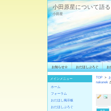
小田原星について語る
小田星
お知らせ☆
おだほしぶろぐ
お
TOP
>
メインメニュー
nakanek
ホーム
フォーラム
おだほし掲示板
おだほしぶろぐ