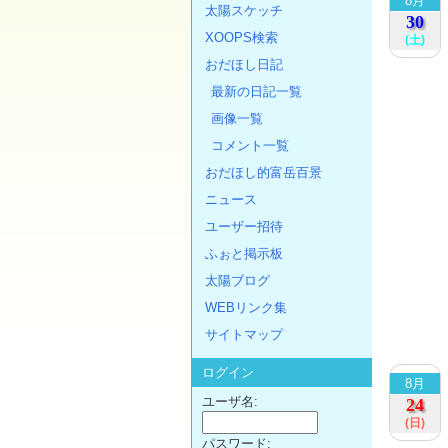
8月
太陽スケッチ
30
XOOPS検索
(土)
おだほし日記
最新の日記一覧
画像一覧
コメント一覧
おだほし的富岳百景
ニュース
ユーザー招待
ふぉと掲示板
太陽ブログ
WEBリンク集
サイトマップ
ログイン
8月
ユーザ名:
24
(日)
パスワード: