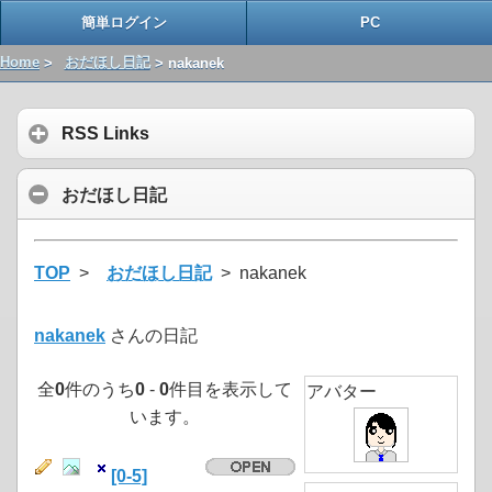
簡単ログイン
PC
Home
>
おだほし日記
> nakanek
RSS Links
おだほし日記
TOP
>
おだほし日記
> nakanek
nakanek
さんの日記
全
0
件のうち
0
-
0
件目を表示して
アバター
います。
[0-5]