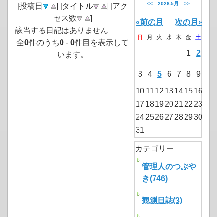
<<
2026-5月
>>
[投稿日
] [タイトル
] [アク
セス数
]
«前の月
次の月»
該当する日記はありません
日
月
火
水
木
金
土
全
0
件のうち
0
-
0
件目を表示して
1
2
います。
3
4
5
6
7
8
9
10
11
12
13
14
15
16
17
18
19
20
21
22
23
24
25
26
27
28
29
30
31
カテゴリー
管理人のつぶや
き(746)
観測日誌(3)