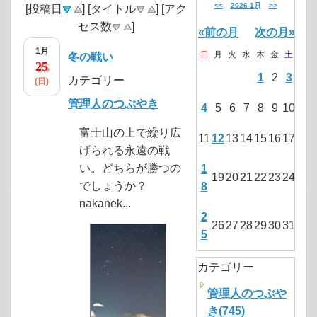
<<
2026-1月
>>
[投稿日
] [タイトル
] [アク
セス数
]
«前の月
次の月»
1月
日
月
火
水
木
金
土
冬の戦い
25
1
2
3
カテゴリー
(日)
管理人のつぶやき
4
5
6
7
8
9
10
富士山の上で繰り広
11
12
13
14
15
16
17
げられる永遠の戦
い。どちらが勝つの
1
19
20
21
22
23
24
でしょうか？
8
nakanek...
2
26
27
28
29
30
31
5
カテゴリー
管理人のつぶや
き(745)