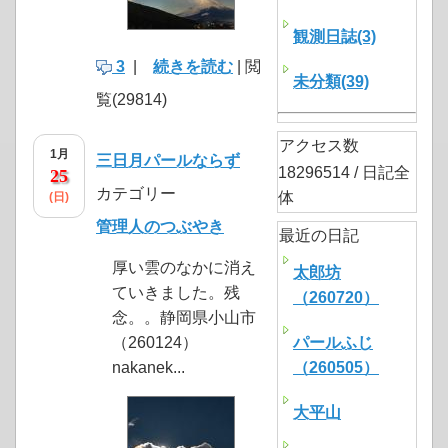
観測日誌(3)
3
|
続きを読む
| 閲
未分類(39)
覧(29814)
アクセス数
1月
三日月パールならず
18296514 / 日記全
25
カテゴリー
体
(日)
管理人のつぶやき
最近の日記
厚い雲のなかに消え
太郎坊
ていきました。残
（260720）
念。。静岡県小山市
（260124）
パールふじ
nakanek...
（260505）
大平山