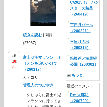
C/2025R3 パン
スターズ彗星
（260419）
三日月パール
（260321）
続きを読む
| 閲覧
三日月の出
(27067)
（260315）
1月
富士６湖マラソン オ
箱根芦ノ湖展望
18
リオンを追いかけて
公園（260301）
(日)
（260117）
もっと...
カテゴリー
管理人のつぶやき
最近のコメント
久しぶりに富士６湖
Re: 太郎坊
マラソンに行ってき
（260720）
ました。精進湖の逆