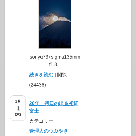
sonyα73+sigma135mm
f1.8...
続きを読む
| 閲覧
(24436)
1月
26年 初日の出＆初紅
1
富士
(木)
カテゴリー
管理人のつぶやき