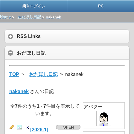
簡単ログイン
PC
Home
>
おだほし日記
> nakanek
RSS Links
おだほし日記
TOP
>
おだほし日記
> nakanek
nakanek
さんの日記
全
7
件のうち
1
-
7
件目を表示して
アバター
います。
[2026-1]