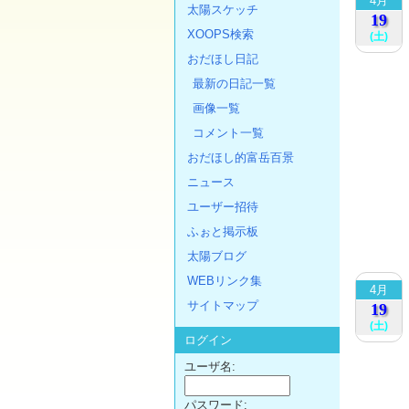
4月
太陽スケッチ
19
XOOPS検索
(土)
おだほし日記
最新の日記一覧
画像一覧
コメント一覧
おだほし的富岳百景
ニュース
ユーザー招待
ふぉと掲示板
太陽ブログ
WEBリンク集
4月
サイトマップ
19
(土)
ログイン
ユーザ名:
パスワード: