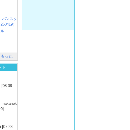
）
R3 パンスタ
60419）
ール
）
出
）
もっと...
ント
）
 [08-06
）
nakanek
29]
）
 [07-23