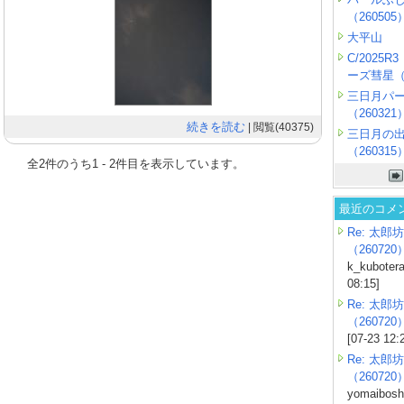
（260505
大平山
C/2025
ーズ彗星（2
三日月パ
（260321
続きを読む
| 閲覧(40375)
三日月の
（260315
全
2
件のうち
1
-
2
件目を表示しています。
最近のコメ
Re: 太郎坊
（260720
k_kubotera
08:15]
Re: 太郎坊
（260720
[07-23 12:
Re: 太郎坊
（260720
yomaiboshi