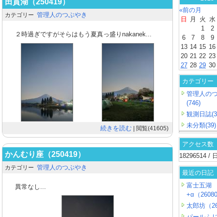
田貫湖（250419）
«前の月
管理人のつぶやき
カテゴリー
日
月
火
水
1
2
２時過ぎですがそらはもう夏真っ盛りnakanek...
6
7
8
9
13
14
15
16
20
21
22
23
27
28
29
30
カテゴリー
管理人の
(746)
観測日誌(3
未分類(39)
続きを読む
| 閲覧(41605)
アクセス数
かんむり座（250419）
18296514 
管理人のつぶやき
カテゴリー
最近の日記
富士五湖
異常なし...
+α（26080
太郎坊（26
パールふ