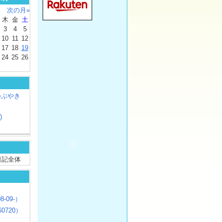
次の月»
木
金
土
3
4
5
10
11
12
17
18
19
24
25
26
つぶやき
)
/ 日記全体
8-09-）
0720）
じ