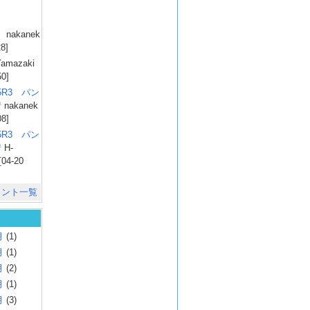
）
nakanek
28]
amazaki
50]
025R3 パン
彗
nakanek
08]
025R3 パン
彗
H-
[04-20
メント一覧
月
(1)
月
(1)
月
(2)
月
(1)
月
(3)