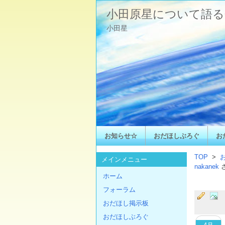
小田原星について語る
小田星
お知らせ☆
おだほしぶろぐ
お
TOP
>
メインメニュー
nakanek
ホーム
フォーラム
おだほし掲示板
おだほしぶろぐ