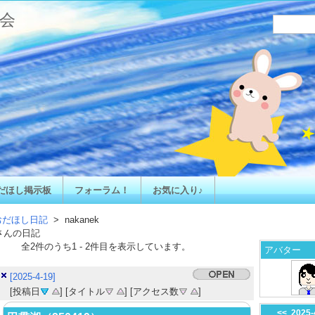
会
だほし掲示板
フォーラム！
お気に入り♪
おだほし日記
> nakanek
さんの日記
全
2
件のうち
1
-
2
件目を表示しています。
アバター
[2025-4-19]
[投稿日
] [タイトル
] [アクセス数
]
<<
2025