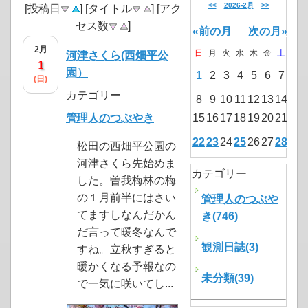
<<
2026-2月
>>
[投稿日
] [タイトル
] [アク
セス数
]
«前の月
次の月»
2月
日
月
火
水
木
金
土
河津さくら(西畑平公
1
園）
1
2
3
4
5
6
7
(日)
カテゴリー
8
9
10
11
12
13
14
管理人のつぶやき
15
16
17
18
19
20
21
22
23
24
25
26
27
28
松田の西畑平公園の
河津さくら先始めま
カテゴリー
した。曽我梅林の梅
の１月前半にはさい
管理人のつぶや
てますしなんだかん
き(746)
だ言って暖冬なんで
観測日誌(3)
すね。立秋すぎると
暖かくなる予報なの
未分類(39)
で一気に咲いてし...