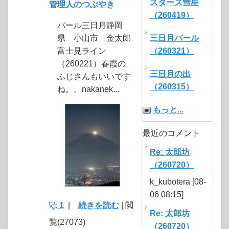
スターズ彗星
管理人のつぶやき
（260419）
パール三日月静岡
県 小山市 金太郎
三日月パール
富士見ライン
（260321）
（260221）春霞の
三日月の出
ふじさんもいいです
（260315）
ね。。nakanek...
もっと...
最近のコメント
Re: 太郎坊
（260720）
k_kubotera [08-
06 08:15]
1
|
続きを読む
| 閲
Re: 太郎坊
覧(27073)
（260720）