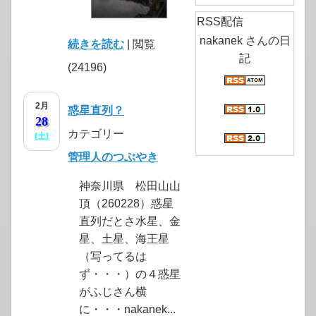
RSS配信
nakanek さんの日
続きを読む
| 閲覧
記
(24196)
2月
惑星直列？
28
カテゴリー
(土)
管理人のつぶやき
神奈川県 松田山山
頂（260228）惑星
直列だとさ水星、金
星、土星、海王星
（写ってるは
ず・・・）の４惑星
がふじさん横
に・・・nakanek...