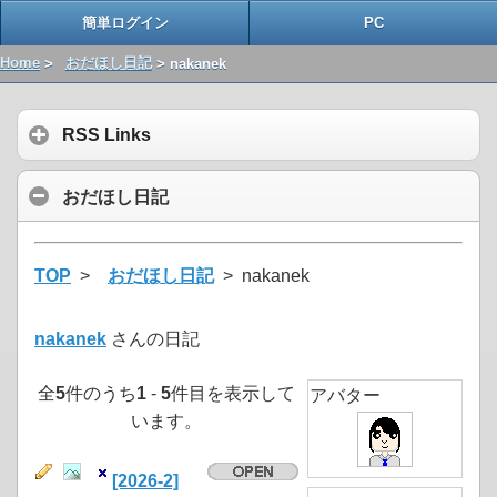
簡単ログイン
PC
Home
>
おだほし日記
> nakanek
RSS Links
おだほし日記
TOP
>
おだほし日記
> nakanek
nakanek
さんの日記
全
5
件のうち
1
-
5
件目を表示して
アバター
います。
[2026-2]