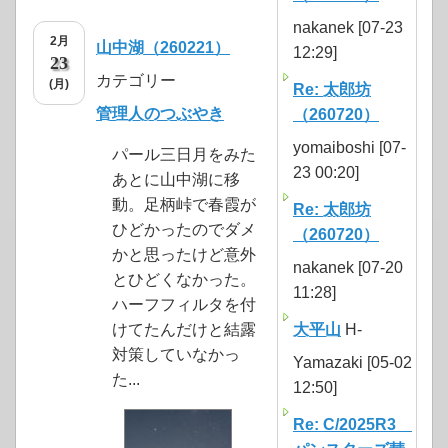
nakanek [07-23
2月
山中湖（260221）
12:29]
23
カテゴリー
(月)
Re: 太郎坊
管理人のつぶやき
（260720）
yomaiboshi [07-
パール三日月をみた
23 00:20]
あとに山中湖に移
動。足柄峠で春霞が
Re: 太郎坊
ひどかったのでダメ
（260720）
かと思ったけど意外
nakanek [07-20
とひどくなかった。
11:28]
ハーフフィルタを付
けてたんだけと結露
大平山
H-
対策していなかっ
Yamazaki [05-02
た...
12:50]
Re: C/2025R3