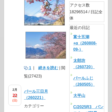
アクセス数
18296514 / 日記全
体
最近の日記
富士五湖
+α（260808-
09-）
太郎坊
（260720）
1
|
続きを読む
| 閲
覧(27423)
パールふじ
（260505）
2月
パール三日月
22
大平山
（260221）
(日)
カテゴリー
C/2025R3 パン