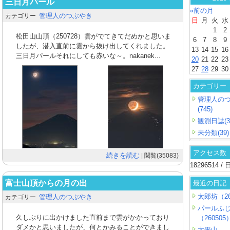
三日月パール
«前の月
管理人のつぶやき
カテゴリー
日
月
火
水
1
2
松田山山頂（250728）雲がでてきてだめかと思いま
6
7
8
9
したが、潜入直前に雲から抜け出してくれました。
13
14
15
16
三日月パールそれにしても赤いな～。nakanek...
20
21
22
23
27
28
29
30
カテゴリー
管理人の
(745)
観測日誌(3
未分類(39)
アクセス数
続きを読む
| 閲覧(35083)
18296514 
富士山頂からの月の出
最近の日記
太郎坊（26
管理人のつぶやき
カテゴリー
パールふ
久しぶりに出かけました直前まで雲がかかっており
（260505
ダメかと思いましたが、何とかみることができまし
大平山