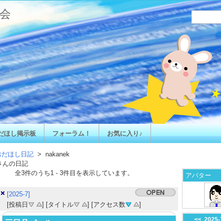
会
だほし掲示板
フォーラム！
お気に入り♪
おだほし日記
> nakanek
さんの日記
全
3
件のうち
1
-
3
件目を表示しています。
アバター
[2025-7]
[投稿日
] [タイトル
] [アクセス数
]
<<
2025