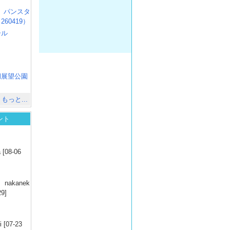
R3 パンスタ
60419）
ール
）
出
）
湖展望公園
）
もっと...
ント
）
 [08-06
）
nakanek
29]
）
 [07-23