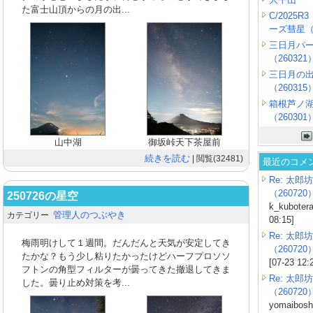
た富士山頂からの月の出...
C/2025
ーズ彗星（2
三日月パ
（260321
三日月の
（260315
箱根芦ノ
（260301
山中湖
御坂峠天下茶屋前
続きを読む
| 閲覧(32481)
最近のコメ
Re: 太郎坊
（260720
250726の星空
k_kubotera
管理人のつぶやき
カテゴリー
08:15]
Re: 太郎坊
梅雨明けして１週間。だんだんと天気が安定してき
（260720
たかな？もう少し粘りたかったけどハーフプロソソ
[07-23 12:
フトンの角型フィルターが曇ってきた撤退してきま
Re: 太郎坊
した。曇り止め対策を考...
（260720
yomaiboshi