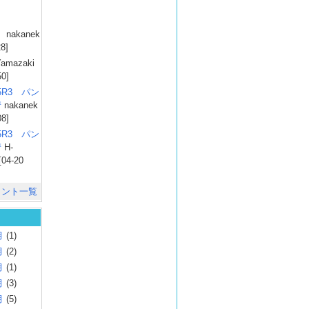
）
nakanek
28]
amazaki
50]
025R3 パン
彗
nakanek
08]
025R3 パン
彗
H-
[04-20
メント一覧
月
(1)
月
(2)
月
(1)
月
(3)
月
(5)