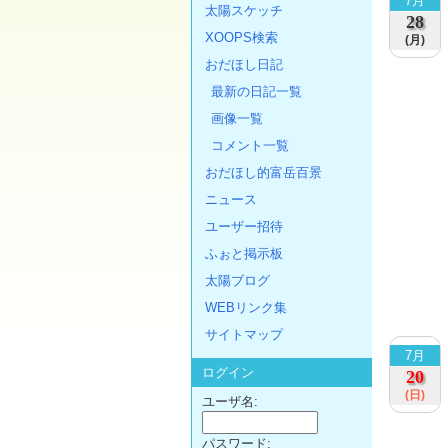
7月
太陽スケッチ
28
XOOPS検索
(月)
おだほし日記
最新の日記一覧
画像一覧
コメント一覧
おだほし的富岳百景
ニュース
ユーザー招待
ふぉと掲示板
太陽ブログ
WEBリンク集
サイトマップ
7月
ログイン
20
(日)
ユーザ名:
パスワード: