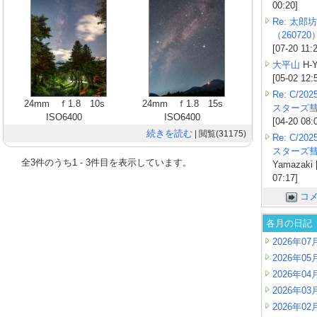
00:20]
Re: 太郎坊
（260720
[07-20 11:
大平山
H-Y
[05-02 12:
Re: C/2
24mm ｆ1.8 10s
24mm ｆ1.8 15s
スターズ
ISO6400
ISO6400
[04-20 08:
続きを読む
| 閲覧(31175)
Re: C/2
スターズ
全
3
件のうち
1
-
3
件目を表示しています。
Yamazaki 
07:17]
コ
各月の日記
2026年07
2026年05
2026年04
2026年03
2026年02