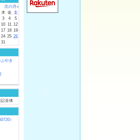
次の月»
木
金
土
3
4
5
10
11
12
17
18
19
24
25
26
31
つぶやき
)
/ 日記全体
0720）
じ
）