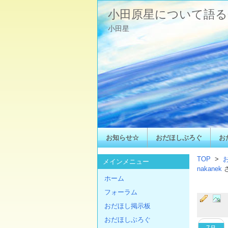
小田原星について語る
小田星
お知らせ☆
おだほしぶろぐ
お
TOP
>
メインメニュー
nakanek
ホーム
フォーラム
おだほし掲示板
おだほしぶろぐ