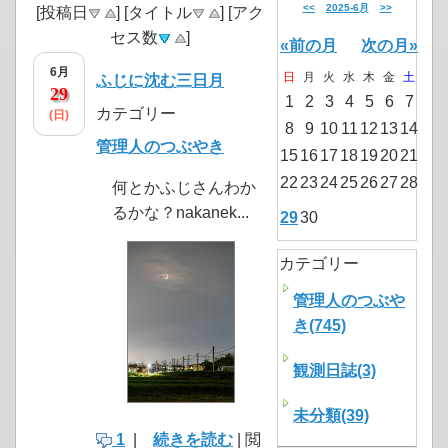
<<
2025-6月
>>
[投稿日
] [タイトル
] [アク
セス数
]
«前の月
次の月»
6月
日
月
火
水
木
金
土
ふじに沈む三日月
29
1
2
3
4
5
6
7
カテゴリー
(日)
8
9
10
11
12
13
14
管理人のつぶやき
15
16
17
18
19
20
21
22
23
24
25
26
27
28
何とかふじさんわか
るかな？nakanek...
29
30
カテゴリー
管理人のつぶや
き(745)
観測日誌(3)
未分類(39)
1
|
続きを読む
| 閲