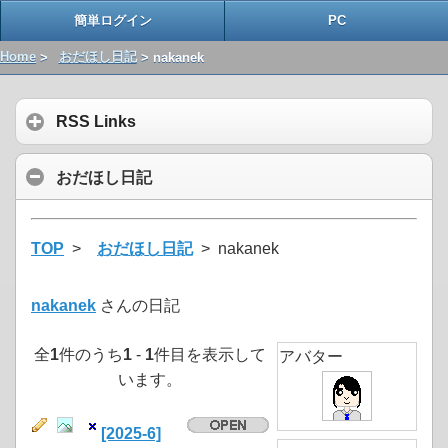
簡単ログイン
PC
Home
>
おだほし日記
> nakanek
RSS Links
おだほし日記
TOP
>
おだほし日記
> nakanek
nakanek
さんの日記
全
1
件のうち
1
-
1
件目を表示して
アバター
います。
[2025-6]