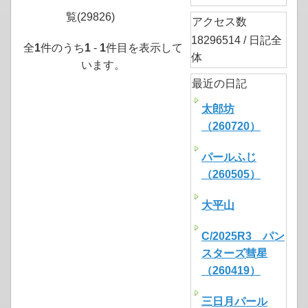
覧(29826)
アクセス数
18296514 / 日記全
全
1
件のうち
1
-
1
件目を表示して
体
います。
最近の日記
太郎坊
（260720）
パールふじ
（260505）
大平山
C/2025R3 パン
スターズ彗星
（260419）
三日月パール