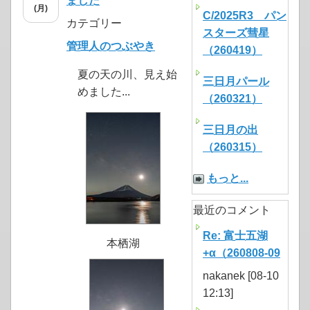
ました
(月)
C/2025R3 パン
カテゴリー
スターズ彗星
管理人のつぶやき
（260419）
夏の天の川、見え始
三日月パール
めました...
（260321）
三日月の出
（260315）
もっと...
最近のコメント
Re: 富士五湖
本栖湖
+α（260808-09
nakanek [08-10
12:13]