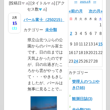
<<
2025-2月
>>
[投稿日
] [タイトル
] [アク
セス数
]
«前の月
次の月»
2月
日
月
火
水
木
金
土
パール富士（250215）
15
1
(土)
カテゴリー
未分類
2
3
4
5
6
7
8
県立山北つぶらの公
9
10
11
12
13
14
15
園からのパール富士
です。日の出までは
16
17
18
19
20
21
22
天気よかったのです
23
24
25
26
27
28
が、日の出過ぎたこ
ろから雲がやってき
カテゴリー
て・・・やきもきし
管理人のつぶや
ましたが、パールは
き(746)
無事に見ることで...
観測日誌(3)
未分類(39)