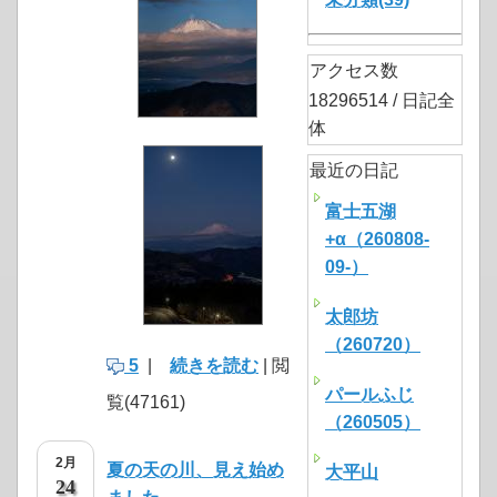
アクセス数
18296514 / 日記全
体
最近の日記
富士五湖
+α（260808-
09-）
太郎坊
（260720）
5
|
続きを読む
| 閲
パールふじ
覧(47161)
（260505）
2月
夏の天の川、見え始め
大平山
24