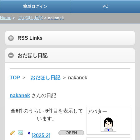
簡単ログイン
PC
Home
>
おだほし日記
> nakanek
RSS Links
おだほし日記
TOP
>
おだほし日記
> nakanek
nakanek
さんの日記
全
6
件のうち
1
-
6
件目を表示して
アバター
います。
[2025-2]