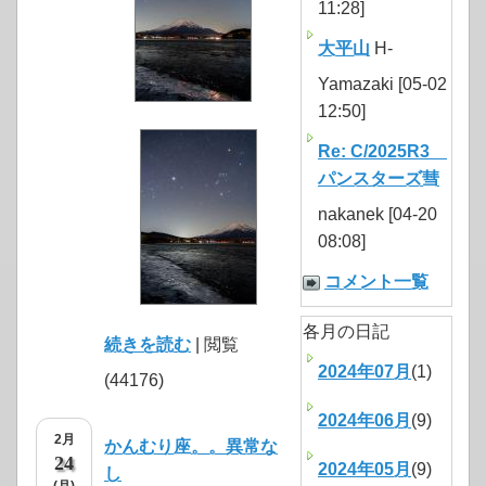
11:28]
大平山
H-
Yamazaki [05-02
12:50]
Re: C/2025R3
パンスターズ彗
nakanek [04-20
08:08]
コメント一覧
各月の日記
続きを読む
| 閲覧
2024年07月
(1)
(44176)
2024年06月
(9)
2月
かんむり座。。異常な
24
2024年05月
(9)
し