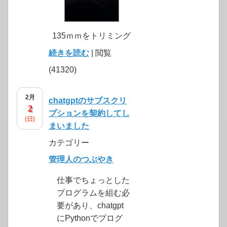
135ｍｍをトリミング
続きを読む
| 閲覧
(41320)
2月
chatgptのサブスクリ
2
プションを契約してし
(日)
まいました
カテゴリー
管理人のつぶやき
仕事でちょっとした
プログラムを組む必
要があり、chatgpt
にPythonでプログ