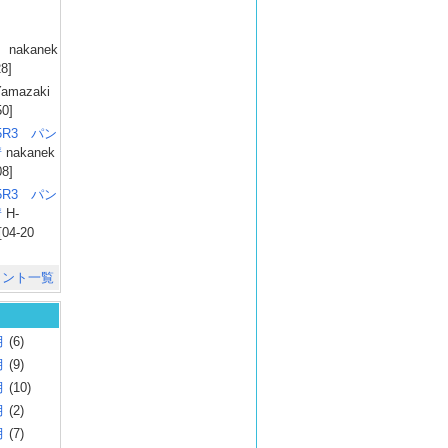
）
nakanek
28]
amazaki
50]
025R3 パン
彗
nakanek
08]
025R3 パン
彗
H-
[04-20
メント一覧
月
(6)
月
(9)
月
(10)
月
(2)
月
(7)