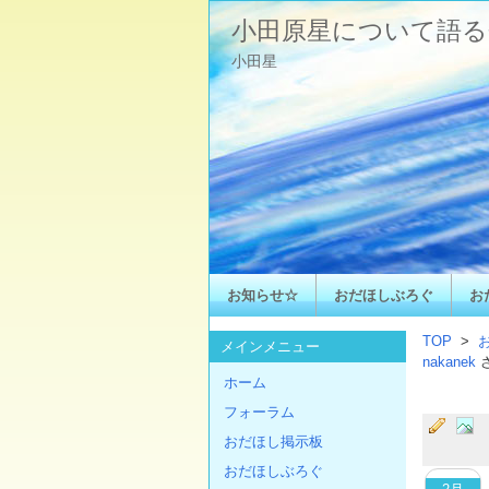
小田原星について語る
小田星
お知らせ☆
おだほしぶろぐ
お
TOP
>
メインメニュー
nakanek
ホーム
フォーラム
おだほし掲示板
おだほしぶろぐ