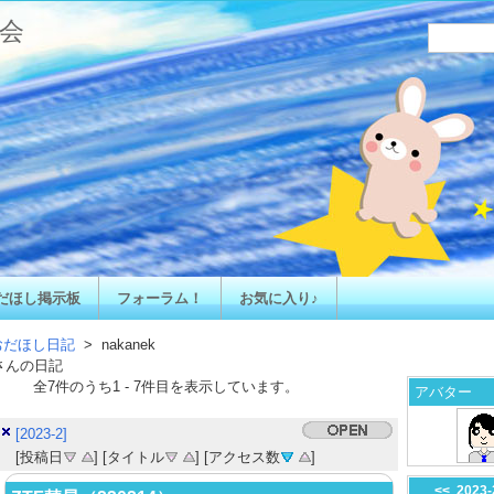
会
だほし掲示板
フォーラム！
お気に入り♪
おだほし日記
> nakanek
さんの日記
全
7
件のうち
1
-
7
件目を表示しています。
アバター
[2023-2]
[投稿日
] [タイトル
] [アクセス数
]
<<
2023