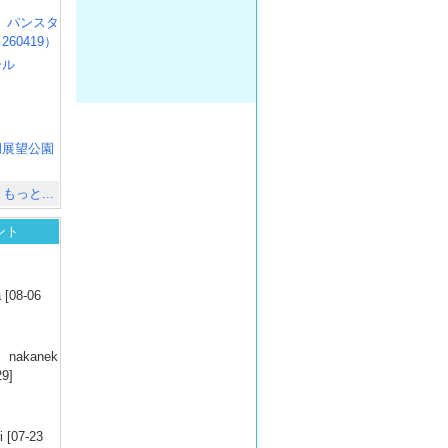
R3 パンスタ
60419）
ール
）
出
）
湖展望公園
）
もっと...
ント
）
 [08-06
）
nakanek
29]
）
 [07-23