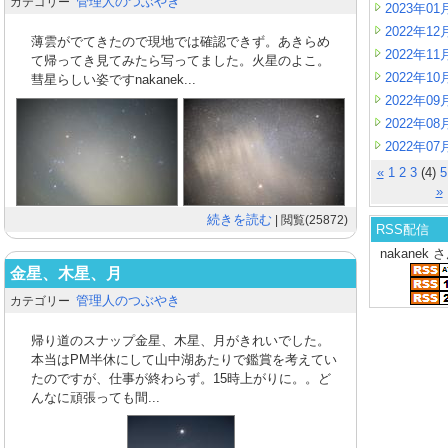
管理人のつぶやき
カテゴリー
2023年01
2022年12
薄雲がでてきたので現地では確認できず。あきらめ
2022年11
て帰ってき見てみたら写ってました。火星のよこ。
2022年10
彗星らしい姿ですnakanek...
2022年09
2022年08
2022年07
«
1
2
3
(4)
5
»
続きを読む
| 閲覧(25872)
RSS配信
nakanek
金星、木星、月
管理人のつぶやき
カテゴリー
帰り道のスナップ金星、木星、月がきれいでした。
本当はPM半休にして山中湖あたりで鑑賞を考えてい
たのですが、仕事が終わらず。15時上がりに。。ど
んなに頑張っても間...