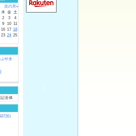
次の月»
木
金
土
2
3
4
9
10
11
16
17
18
23
24
25
つぶやき
)
/ 日記全体
0720）
じ
）