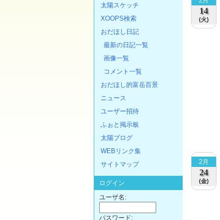
2月
太陽スケッチ
14
XOOPS検索
(火)
おだほし日記
最新の日記一覧
画像一覧
コメント一覧
おだほし的富岳百景
ニュース
ユーザー招待
ふぉと掲示板
太陽ブログ
WEBリンク集
2月
サイトマップ
24
(金)
ログイン
ユーザ名:
パスワード: