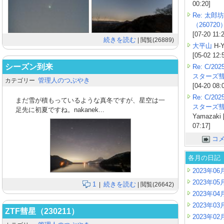
00:20]
Re: 太郎坊
（260720
[07-20 11:
続きを読む
| 閲覧(26889)
大平山
H-Y
[05-02 12:
シーズン到来
Re: C/2
スターズ
管理人のつぶやき
カテゴリー
[04-20 08:
Re: C/2
まだ雪が積もっているような真冬ですが、星空は一
スターズ
足先に初夏ですね。nakanek...
Yamazaki 
07:17]
コ
各月の日記
2023年06
2023年05
1
続きを読む
|
| 閲覧(26642)
2023年04
2023年03
ZTF彗星（230211）
2023年02