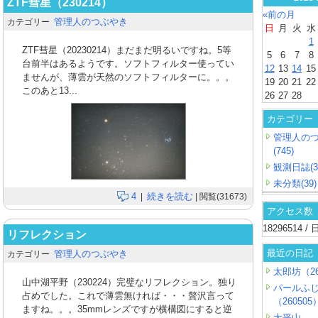
ZTF彗星（230214）
«前の月
管理人のつぶやき
カテゴリー
日
月
火
水
1
ZTF彗星（20230214）まだまだ明るいですね。5等
5
6
7
8
台前半はあるようです。ソフトフィルター使ってい
12
13
14
15
ませんが、薄雲が天然のソフトフィルターに。。。
19
20
21
22
このあと13...
26
27
28
カテゴリー
管理人の
(745)
観測日誌(3
未分類(39)
4
続きを読む
|
| 閲覧(31673)
アクセス数
18296514 
リフレクション
最近の日記
管理人のつぶやき
カテゴリー
太郎坊（26
山中湖平野（230224）完璧なリフレクション。独り
パールふ
占めでした。これで薄雲無ければ・・・贅沢言って
（260505
ますね。。。35mmレンズですが横構図にすると逆
大平山