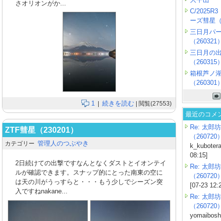
さオリオンがか...
C/2025
ーズ彗星（2
三日月パ
（260321
三日月の
（260315
箱根芦ノ
（260301
1
続きを読む
|
| 閲覧(27553)
最近のコメ
Re: 太郎坊
ZTF彗星（230201）
（260720
管理人のつぶやき
カテゴリー
k_kubotera
08:15]
2日続けての出撃ですなんとなくダストとイオンテイ
Re: 太郎坊
ルが確認できます。スナップ的にとった南東の空に
（260720
は天の川がうっすらと・・・もう少しでシーズン突
[07-23 12:
入ですねnakane...
Re: 太郎坊
（260720
yomaiboshi