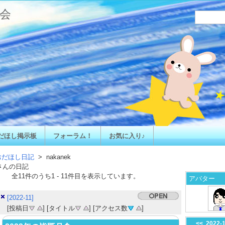
会
だほし掲示板
フォーラム！
お気に入り♪
おだほし日記
> nakanek
さんの日記
全
11
件のうち
1
-
11
件目を表示しています。
アバター
[2022-11]
[投稿日
] [タイトル
] [アクセス数
]
<<
2022-