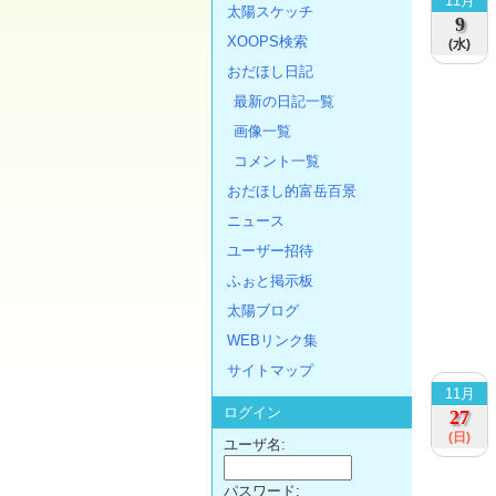
11月
太陽スケッチ
9
XOOPS検索
(水)
おだほし日記
最新の日記一覧
画像一覧
コメント一覧
おだほし的富岳百景
ニュース
ユーザー招待
ふぉと掲示板
太陽ブログ
WEBリンク集
サイトマップ
11月
ログイン
27
(日)
ユーザ名:
パスワード: