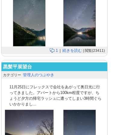
1
続きを読む
|
| 閲覧(23411)
黒髪平展望台
管理人のつぶやき
カテゴリー
11月25日にフレックスで会社をあがって奥日光に行
ってきました。アパートから100km程度ですが、ち
ょうど夕方の帰宅ラッシュに遭ってしまい3時間ぐら
いかかりまし...