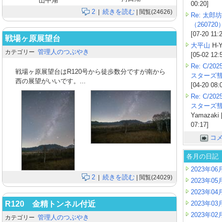
山中湖
00:20]
2
続きを読む
|
| 閲覧(24626)
Re: 太郎坊
（260720
[07-20 11:
戦場ヶ原展望台
大平山
H-Y
管理人のつぶやき
カテゴリー
[05-02 12:
Re: C/2
戦場ヶ原展望台はR120号から徒歩数分ですが南から
スターズ
西の展望がいいです。...
[04-20 08:
Re: C/2
スターズ
Yamazaki 
07:17]
コ
各月の日記
2023年06
2
続きを読む
|
| 閲覧(24029)
2023年05
2023年04
R120 金精トンネル付近
2023年03
2023年02
管理人のつぶやき
カテゴリー