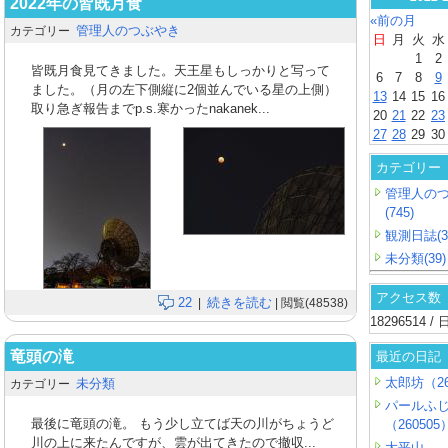
2022年の皆既月食
«前の月
管理人のつぶやき
カテゴリー
日
月
火
水
1
2
皆既月食見てきました。天王星もしっかりと写って
6
7
8
9
ました。（月の左下側縦に2個並んでいる星の上側）
13
14
15
16
取り急ぎ報告までp.s.寒かったnakanek...
20
21
22
23
27
28
29
30
カテゴリー
管理人の
(745)
観測日誌(3
未分類(39)
アクセス数
22
続きを読む
|
| 閲覧(48538)
18296514 
竜頭の滝
最近の日記
太郎坊（26
未分類
カテゴリー
パールふ
最後に竜頭の滝。 もう少し立てば天の川がちょうど
（260505
川の上に来たんですが、雲が出てきたので撤収...
大平山