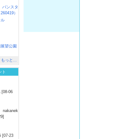
R3 パンスタ
60419）
ール
）
出
）
湖展望公園
）
もっと...
ント
）
 [08-06
）
nakanek
29]
）
 [07-23