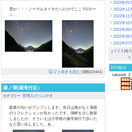
2023年01
雪が・・・ノーマルタイヤだったのでここでUター
2022年12
ン...
2022年11
2022年10
2022年09
2022年08
2022年07
«
1
2
3
(4)
5
»
RSS配信
2
続きを読む
|
| 閲覧(23441)
nakanek
湯ノ湖(湯滝付近）
管理人のつぶやき
カテゴリー
硫黄の匂いがプンプンします。先日は風がなく湖面
のリフレクションが良かったです。湖畔を少し散策
しましたが、そういえば小学校の修学旅行で歩いた
なと思い出しました。あ...