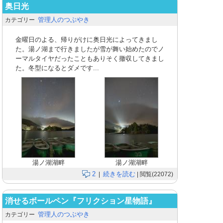
奥日光
管理人のつぶやき
カテゴリー
金曜日のよる、帰りがけに奥日光によってきまし
た。湯ノ湖まで行きましたが雪が舞い始めたのでノ
ーマルタイヤだったこともありそく撤収してきまし
た。冬型になるとダメです...
湯ノ湖湖畔
湯ノ湖湖畔
2
続きを読む
|
| 閲覧(22072)
消せるボールペン『フリクション星物語』
管理人のつぶやき
カテゴリー