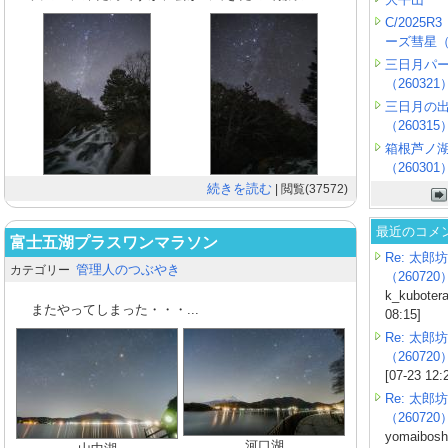
C/2025
ーズ彗星（2
三日月パ
（260321
三日月の
（260315
箱根芦ノ
（260301
続きを読む
| 閲覧(37572)
最近のコメ
富士五湖プラスワンマラソン
Re: 太郎坊
管理人のつぶやき
カテゴリー
（260720
k_kubotera
またやってしまった・・・...
08:15]
Re: 太郎坊
（260720
[07-23 12:
Re: 太郎坊
（260720
yomaiboshi
河口湖