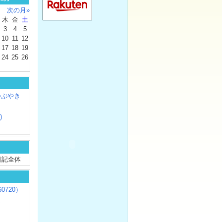
次の月»
木
金
土
3
4
5
10
11
12
17
18
19
24
25
26
つぶやき
)
/ 日記全体
0720）
じ
）