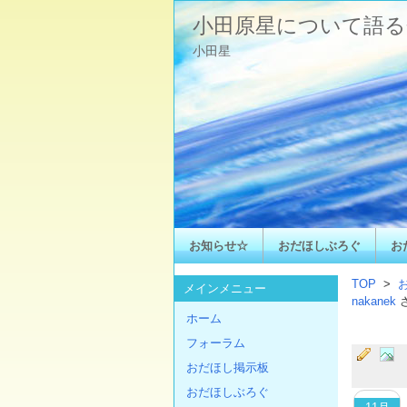
小田原星について語る
小田星
お知らせ☆
おだほしぶろぐ
お
TOP
>
メインメニュー
nakanek
ホーム
フォーラム
おだほし掲示板
おだほしぶろぐ