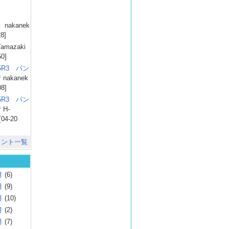
）
nakanek
28]
amazaki
50]
025R3 パン
彗
nakanek
08]
025R3 パン
彗
H-
[04-20
メント一覧
月
(6)
月
(9)
月
(10)
月
(2)
月
(7)