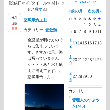
<<
2022-6月
>>
[投稿日
] [タイトル
] [アク
セス数
]
«前の月
次の月»
6月
日
月
火
水
木
金
土
惑星集合＋月
26
1
2
3
4
(日)
カテゴリー
未分類
5
6
7
8
9
10
11
全惑星が明け方のそ
1
13
14
15
16
17
18
らに集まっていま
2
す。さすがに天、海
1
は写っていません
20
21
22
23
24
25
9
が・・・あと水も薄
明に消えてます。。
2
27
28
29
30
惑星集合＋月...
6
カテゴリー
管理人のつぶや
き(745)