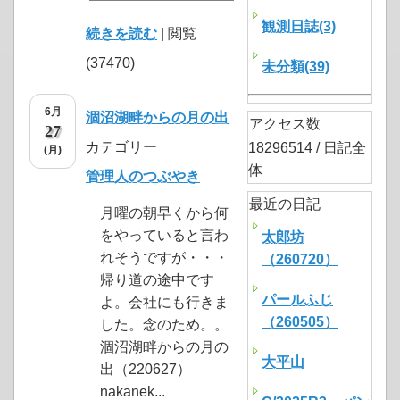
観測日誌(3)
続きを読む
| 閲覧
(37470)
未分類(39)
6月
涸沼湖畔からの月の出
アクセス数
27
カテゴリー
18296514 / 日記全
(月)
体
管理人のつぶやき
最近の日記
月曜の朝早くから何
をやっていると言わ
太郎坊
れそうですが・・・
（260720）
帰り道の途中です
パールふじ
よ。会社にも行きま
（260505）
した。念のため。。
涸沼湖畔からの月の
大平山
出（220627）
nakanek...