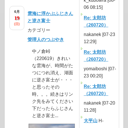
k_kubotera [08-
06 08:15]
6月
雲海に浮かぶふじさん
19
Re: 太郎坊
と逆さ富士
(日)
（260720）
カテゴリー
nakanek [07-23
管理人のつぶやき
12:29]
中ノ倉峠
Re: 太郎坊
（220619）きれい
（260720）
な雲海が、時間がた
yomaiboshi [07-
つにつれ消え、湖面
23 00:20]
に逆さ富士が・・・
Re: 太郎坊
と思ったその
（260720）
時。。。続きはリン
ク先をみてください
nakanek [07-20
下だったらふじさん
11:28]
と逆さ富士...
大平山
H-