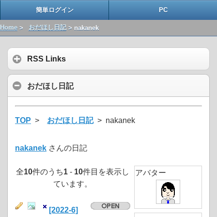
簡単ログイン
PC
Home
>
おだほし日記
> nakanek
RSS Links
おだほし日記
TOP
>
おだほし日記
> nakanek
nakanek
さんの日記
全
10
件のうち
1
-
10
件目を表示し
アバター
ています。
[2022-6]