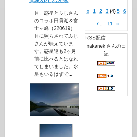
管理人のつぶやき
«
1
2
3
(4)
5
6
月、惑星とふじさん
のコラボ田貫湖＆富
7
...
11
»
士ヶ峰（220619）
月に照らされてふじ
RSS配信
さんが映えていま
nakanek さんの日
す。惑星達も2ヶ月
記
前に比べるとはなれ
てしまいました。水
星もいるはずで...