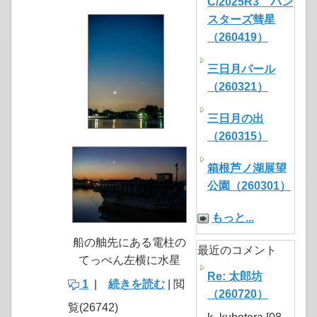
C/2025R3 パン
スターズ彗星
（260419）
三日月パール
（260321）
三日月の出
（260315）
箱根芦ノ湖展望
公園（260301）
もっと...
船の舳先にある電柱の
最近のコメント
てっぺん左横に水星
Re: 太郎坊
1
|
続きを読む
| 閲
（260720）
覧(26742)