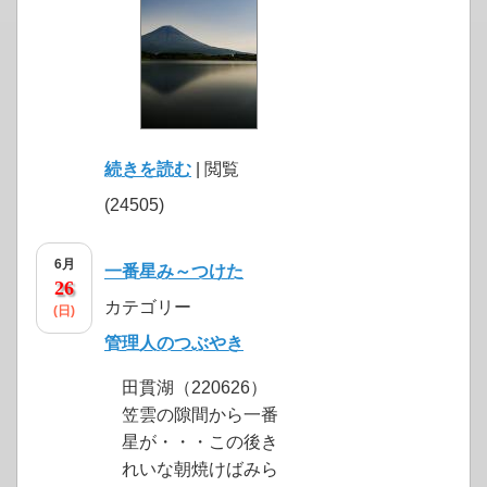
続きを読む
| 閲覧
(24505)
6月
一番星み～つけた
26
カテゴリー
(日)
管理人のつぶやき
田貫湖（220626）
笠雲の隙間から一番
星が・・・この後き
れいな朝焼けばみら