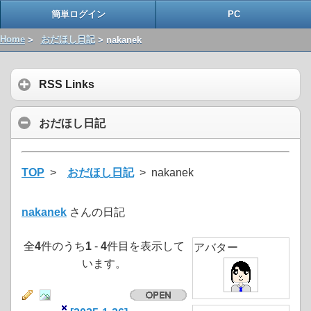
簡単ログイン
PC
Home
>
おだほし日記
> nakanek
RSS Links
おだほし日記
TOP
>
おだほし日記
> nakanek
nakanek
さんの日記
全
4
件のうち
1
-
4
件目を表示して
アバター
います。