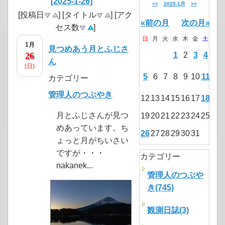
[2025-1-26]
<<
2025-1月
>>
[投稿日
] [タイトル
] [アク
«前の月
次の月»
セス数
]
日
月
火
水
木
金
土
1月
見つめあう月とふじさ
26
1
2
3
4
ん
(日)
5
6
7
8
9
10
11
カテゴリー
管理人のつぶやき
12
13
14
15
16
17
18
月とふじさんが見つ
19
20
21
22
23
24
25
めあっています。ち
26
27
28
29
30
31
ょっと月がちいさい
ですが・・・
カテゴリー
nakanek...
管理人のつぶや
き(745)
観測日誌(3)