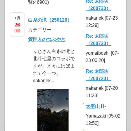
Re: 太郎坊
覧(46901)
（260720）
nakanek [07-23
1月
白糸の滝（250126）
26
12:29]
カテゴリー
(日)
Re: 太郎坊
管理人のつぶやき
（260720）
ふじさん白糸の滝と
yomaiboshi [07-
北斗七星のコラボで
23 00:20]
すが、木々にはばま
Re: 太郎坊
れて今一つ。
（260720）
nakanek...
nakanek [07-20
11:28]
大平山
H-
Yamazaki [05-02
12:50]