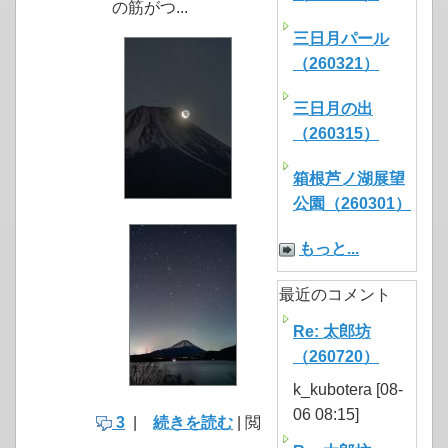
の筋がつ...
三日月パール
（260321）
三日月の出
（260315）
箱根芦ノ湖展望
公園（260301）
もっと...
最近のコメント
Re: 太郎坊
（260720）
k_kubotera [08-
06 08:15]
3
|
続きを読む
| 閲