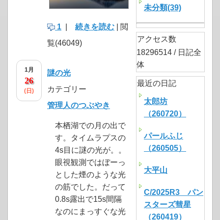
未分類(39)
1
|
続きを読む
| 閲
アクセス数
覧(46049)
18296514 / 日記全
体
1月
謎の光
26
最近の日記
カテゴリー
(日)
太郎坊
管理人のつぶやき
（260720）
本栖湖での月の出で
パールふじ
す。タイムラプスの
（260505）
4s目に謎の光が。。
眼視観測ではぼーっ
大平山
とした煙のような光
の筋でした。だって
C/2025R3 パン
0.8s露出で15s間隔
スターズ彗星
なのにまっすぐな光
（260419）