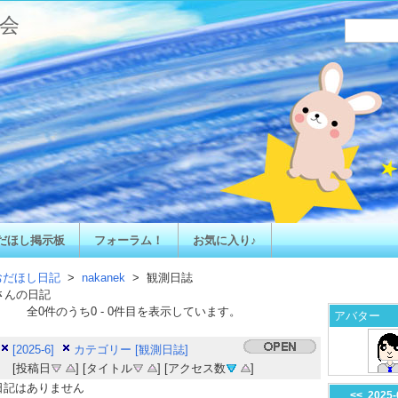
会
だほし掲示板
フォーラム！
お気に入り♪
おだほし日記
>
nakanek
> 観測日誌
さんの日記
全
0
件のうち
0
-
0
件目を表示しています。
アバター
[2025-6]
カテゴリー [観測日誌]
[投稿日
] [タイトル
] [アクセス数
]
日記はありません
<<
2025