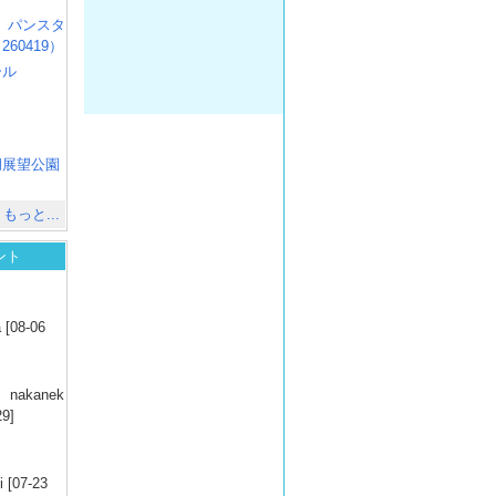
R3 パンスタ
60419）
ール
）
出
）
湖展望公園
）
もっと...
ント
）
 [08-06
）
nakanek
29]
）
 [07-23