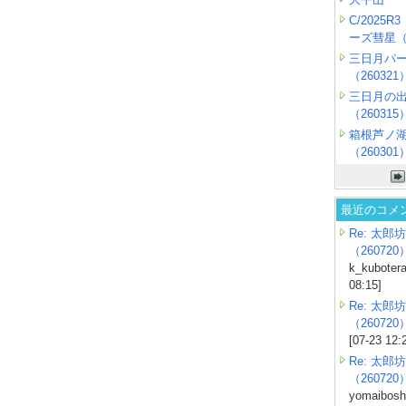
C/2025
ーズ彗星（2
三日月パ
（260321
三日月の
（260315
箱根芦ノ
（260301
最近のコメ
Re: 太郎坊
（260720
k_kubotera
08:15]
Re: 太郎坊
（260720
[07-23 12:
Re: 太郎坊
（260720
yomaiboshi