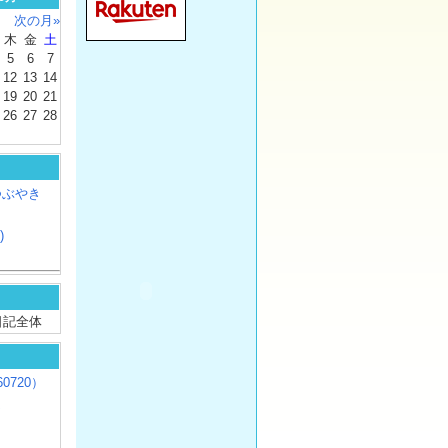
次の月»
木
金
土
5
6
7
12
13
14
19
20
21
26
27
28
つぶやき
)
/ 日記全体
0720）
じ
）