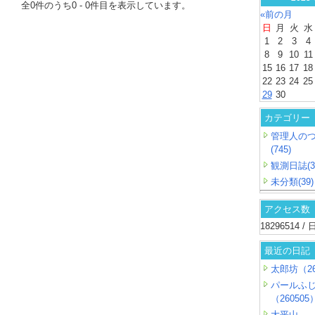
全
0
件のうち
0
-
0
件目を表示しています。
«前の月
日
月
火
水
1
2
3
4
8
9
10
11
15
16
17
18
22
23
24
25
29
30
カテゴリー
管理人の
(745)
観測日誌(3
未分類(39)
アクセス数
18296514 
最近の日記
太郎坊（26
パールふ
（260505
大平山