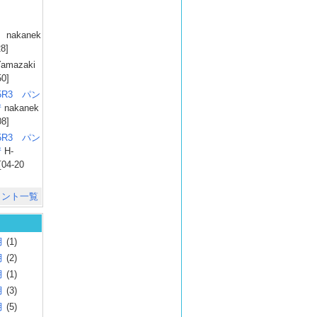
）
nakanek
28]
amazaki
50]
025R3 パン
彗
nakanek
08]
025R3 パン
彗
H-
[04-20
メント一覧
月
(1)
月
(2)
月
(1)
月
(3)
月
(5)