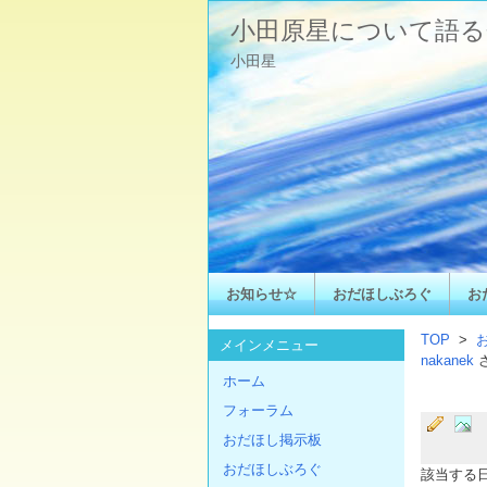
小田原星について語る
小田星
お知らせ☆
おだほしぶろぐ
お
TOP
>
メインメニュー
nakanek
ホーム
フォーラム
おだほし掲示板
おだほしぶろぐ
該当する