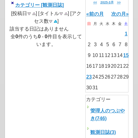
<<
2025-3月
>>
カテゴリー [観測日誌]
[投稿日
] [タイトル
] [アク
«前の月
次の月»
セス数
]
日
月
火
水
木
金
土
該当する日記はありません
1
全
0
件のうち
0
-
0
件目を表示して
います。
2
3
4
5
6
7
8
9
10
11
12
13
14
15
16
17
18
19
20
21
22
23
24
25
26
27
28
29
30
31
カテゴリー
管理人のつぶや
き(746)
観測日誌(3)