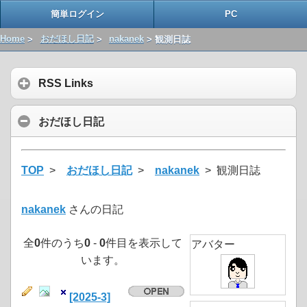
簡単ログイン
PC
Home
>
おだほし日記
>
nakanek
> 観測日誌
RSS Links
おだほし日記
TOP
>
おだほし日記
>
nakanek
> 観測日誌
nakanek
さんの日記
全
0
件のうち
0
-
0
件目を表示して
アバター
います。
[2025-3]