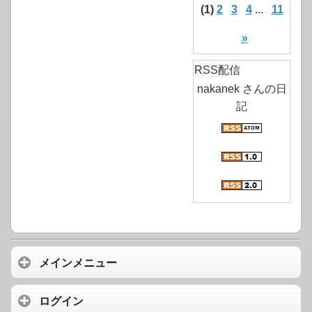
(1)
2
3
4
...
11
»
RSS配信
nakanek さんの日
記
メインメニュー
ログイン