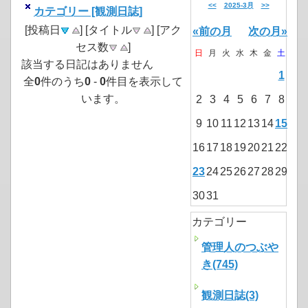
<<
2025-3月
>>
カテゴリー [観測日誌]
[投稿日
] [タイトル
] [アク
«前の月
次の月»
セス数
]
日
月
火
水
木
金
土
該当する日記はありません
1
全
0
件のうち
0
-
0
件目を表示して
います。
2
3
4
5
6
7
8
9
10
11
12
13
14
15
16
17
18
19
20
21
22
23
24
25
26
27
28
29
30
31
カテゴリー
管理人のつぶや
き(745)
観測日誌(3)