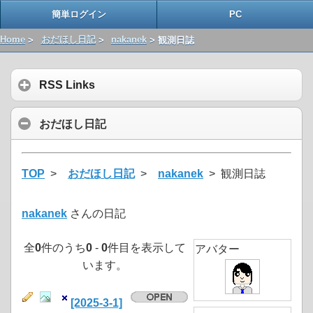
簡単ログイン
PC
Home
>
おだほし日記
>
nakanek
> 観測日誌
RSS Links
おだほし日記
TOP
>
おだほし日記
>
nakanek
> 観測日誌
nakanek
さんの日記
全
0
件のうち
0
-
0
件目を表示して
アバター
います。
[2025-3-1]