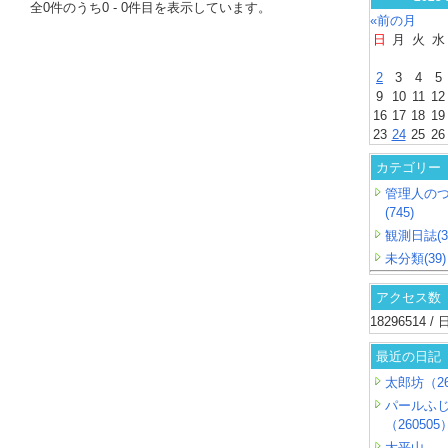
全
0
件のうち
0
-
0
件目を表示しています。
«前の月
日
月
火
水
2
3
4
5
9
10
11
12
16
17
18
19
23
24
25
26
カテゴリー
管理人の
(745)
観測日誌(3
未分類(39)
アクセス数
18296514 
最近の日記
太郎坊（26
パールふ
（260505
大平山