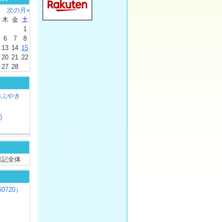
次の月»
木
金
土
1
6
7
8
13
14
15
20
21
22
27
28
つぶやき
)
/ 日記全体
0720）
じ
）