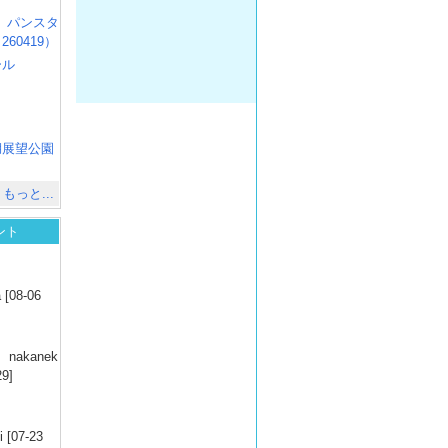
R3 パンスタ
60419）
ール
）
出
）
湖展望公園
）
もっと...
ント
）
 [08-06
）
nakanek
29]
）
 [07-23