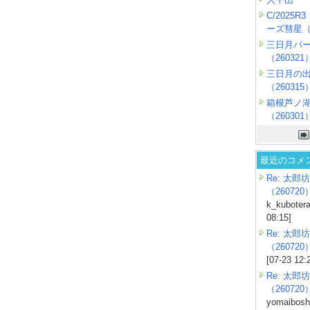
C/2025
ーズ彗星（2
三日月パ
（260321
三日月の
（260315
箱根芦ノ
（260301
最近のコメ
Re: 太郎坊
（260720
k_kubotera
08:15]
Re: 太郎坊
（260720
[07-23 12:
Re: 太郎坊
（260720
yomaiboshi