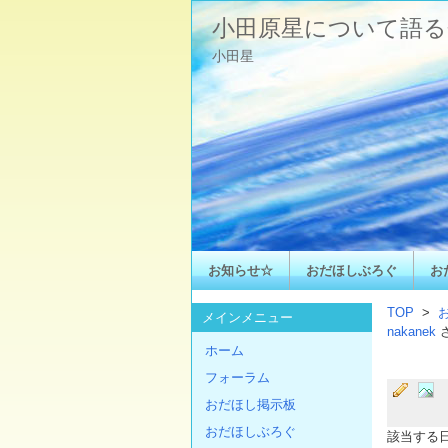
小田原星について語る
小田星
お知らせ☆
おだほしぶろぐ
お
TOP
>
メインメニュー
nakanek
ホーム
フォーラム
おだほし掲示板
おだほしぶろぐ
該当する