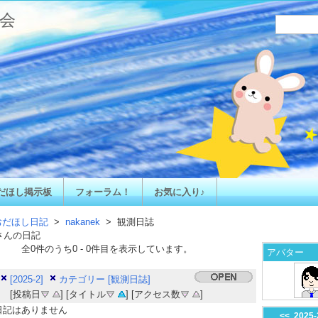
会
だほし掲示板
フォーラム！
お気に入り♪
おだほし日記
>
nakanek
> 観測日誌
さんの日記
全
0
件のうち
0
-
0
件目を表示しています。
アバター
[2025-2]
カテゴリー [観測日誌]
[投稿日
] [タイトル
] [アクセス数
]
日記はありません
<<
2025