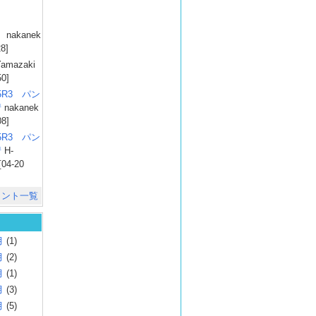
）
nakanek
28]
amazaki
50]
025R3 パン
彗
nakanek
08]
025R3 パン
彗
H-
[04-20
メント一覧
月
(1)
月
(2)
月
(1)
月
(3)
月
(5)