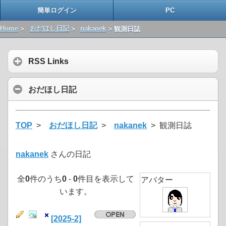
簡単ログイン
PC
Home
>
おだほし日記
>
nakanek
> 観測日誌
RSS Links
おだほし日記
TOP
>
おだほし日記
>
nakanek
> 観測日誌
nakanek
さんの日記
全
0
件のうち
0
-
0
件目を表示して
アバター
います。
[2025-2]