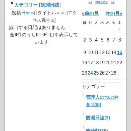
<<
2025-2月
>>
カテゴリー [観測日誌]
[投稿日
] [タイトル
] [アク
«前の月
次の月»
セス数
]
日
月
火
水
木
金
土
該当する日記はありません
1
全
0
件のうち
0
-
0
件目を表示して
2
3
4
5
6
7
8
います。
9
10
11
12
13
14
15
16
17
18
19
20
21
22
23
24
25
26
27
28
カテゴリー
管理人のつぶや
き(746)
観測日誌(3)
未分類(39)