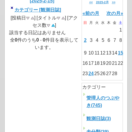
[2025-2-15]
<<
2025-2月
>>
カテゴリー [観測日誌]
«前の月
次の月»
[投稿日
] [タイトル
] [アク
日
月
火
水
木
金
土
セス数
]
1
該当する日記はありません
全
0
件のうち
0
-
0
件目を表示して
2
3
4
5
6
7
8
います。
9
10
11
12
13
14
15
16
17
18
19
20
21
22
23
24
25
26
27
28
カテゴリー
管理人のつぶや
き(745)
観測日誌(3)
未分類(39)