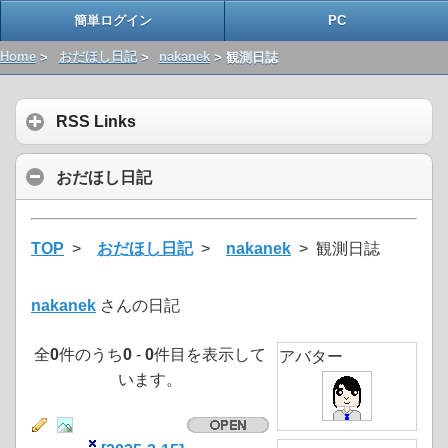
簡単ログイン
PC
Home
>
おだほし日記
>
nakanek
> 観測日誌
RSS Links
おだほし日記
TOP
>
おだほし日記
>
nakanek
> 観測日誌
nakanek
さんの日記
全
0
件のうち
0
-
0
件目を表示して
アバター
います。