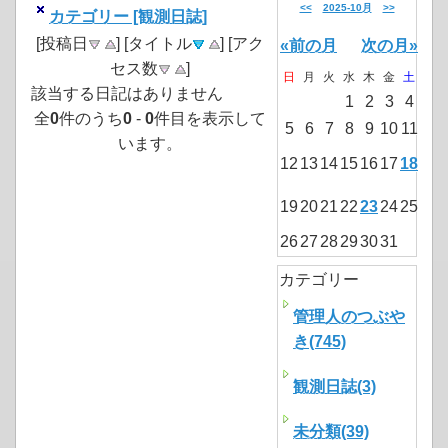
<<
2025-10月
>>
カテゴリー [観測日誌]
[投稿日
] [タイトル
] [アク
«前の月
次の月»
セス数
]
日
月
火
水
木
金
土
該当する日記はありません
1
2
3
4
全
0
件のうち
0
-
0
件目を表示して
5
6
7
8
9
10
11
います。
12
13
14
15
16
17
18
19
20
21
22
23
24
25
26
27
28
29
30
31
カテゴリー
管理人のつぶや
き(745)
観測日誌(3)
未分類(39)