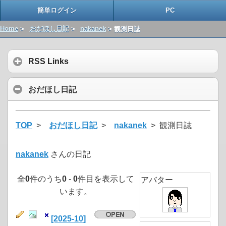
簡単ログイン
PC
Home
>
おだほし日記
>
nakanek
> 観測日誌
RSS Links
おだほし日記
TOP
>
おだほし日記
>
nakanek
> 観測日誌
nakanek
さんの日記
全
0
件のうち
0
-
0
件目を表示して
アバター
います。
[2025-10]