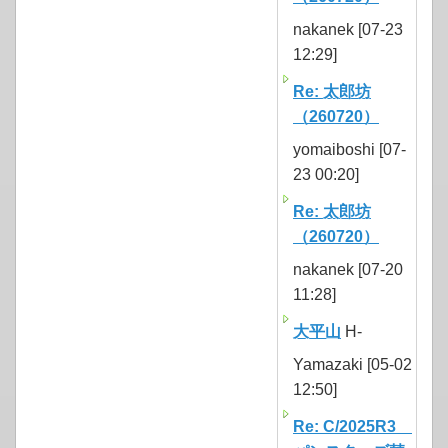
nakanek [07-23
12:29]
Re: 太郎坊
（260720）
yomaiboshi [07-
23 00:20]
Re: 太郎坊
（260720）
nakanek [07-20
11:28]
大平山
H-
Yamazaki [05-02
12:50]
Re: C/2025R3