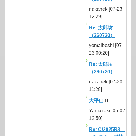
nakanek [07-23
12:29]
Re: 太郎坊
（260720）
yomaiboshi [07-
23 00:20]
Re: 太郎坊
（260720）
nakanek [07-20
11:28]
大平山
H-
Yamazaki [05-02
12:50]
Re: C/2025R3