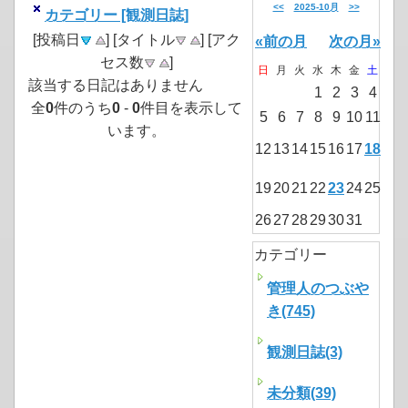
<<
2025-10月
>>
カテゴリー [観測日誌]
[投稿日
] [タイトル
] [アク
«前の月
次の月»
セス数
]
日
月
火
水
木
金
土
該当する日記はありません
1
2
3
4
全
0
件のうち
0
-
0
件目を表示して
5
6
7
8
9
10
11
います。
12
13
14
15
16
17
18
19
20
21
22
23
24
25
26
27
28
29
30
31
カテゴリー
管理人のつぶや
き(745)
観測日誌(3)
未分類(39)