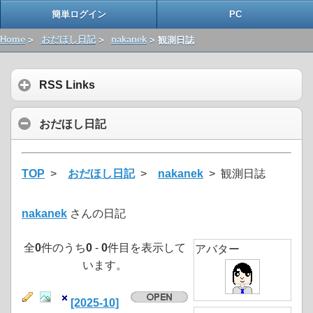
簡単ログイン
PC
Home
>
おだほし日記
>
nakanek
> 観測日誌
RSS Links
おだほし日記
TOP
>
おだほし日記
>
nakanek
> 観測日誌
nakanek
さんの日記
全
0
件のうち
0
-
0
件目を表示して
アバター
います。
[2025-10]