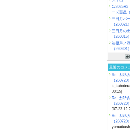
C/2025
ーズ彗星（2
三日月パ
（260321
三日月の
（260315
箱根芦ノ
（260301
最近のコメ
Re: 太郎坊
（260720
k_kubotera
08:15]
Re: 太郎坊
（260720
[07-23 12:
Re: 太郎坊
（260720
yomaiboshi