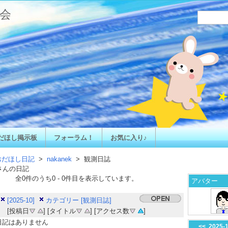
会
だほし掲示板
フォーラム！
お気に入り♪
おだほし日記
>
nakanek
> 観測日誌
さんの日記
全
0
件のうち
0
-
0
件目を表示しています。
アバター
[2025-10]
カテゴリー [観測日誌]
[投稿日
] [タイトル
] [アクセス数
]
日記はありません
<<
2025-