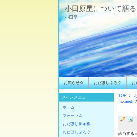
小田原星について語る
小田星
お知らせ☆
おだほしぶろぐ
お
TOP
>
メインメニュー
nakanek
ホーム
フォーラム
おだほし掲示板
おだほしぶろぐ
該当する