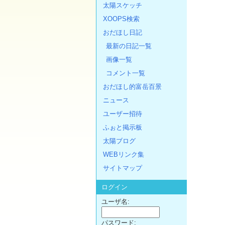
太陽スケッチ
XOOPS検索
おだほし日記
最新の日記一覧
画像一覧
コメント一覧
おだほし的富岳百景
ニュース
ユーザー招待
ふぉと掲示板
太陽ブログ
WEBリンク集
サイトマップ
ログイン
ユーザ名:
パスワード: