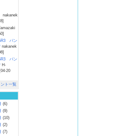
）
nakanek
28]
amazaki
50]
025R3 パン
彗
nakanek
08]
025R3 パン
彗
H-
[04-20
メント一覧
月
(6)
月
(9)
月
(10)
月
(2)
月
(7)