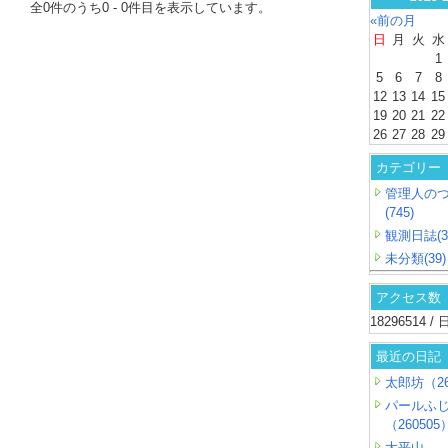
全
0
件のうち
0
-
0
件目を表示しています。
«前の月
日
月
火
水
1
5
6
7
8
12
13
14
15
19
20
21
22
26
27
28
29
カテゴリー
管理人の
(745)
観測日誌(3
未分類(39)
アクセス数
18296514 
最近の日記
太郎坊（26
パールふ
（260505
大平山