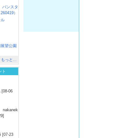
R3 パンスタ
60419）
ール
）
出
）
湖展望公園
）
もっと...
ント
）
 [08-06
）
nakanek
29]
）
 [07-23