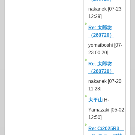
nakanek [07-23
12:29]
Re: 太郎坊
（260720）
yomaiboshi [07-
23 00:20]
Re: 太郎坊
（260720）
nakanek [07-20
11:28]
大平山
H-
Yamazaki [05-02
12:50]
Re: C/2025R3