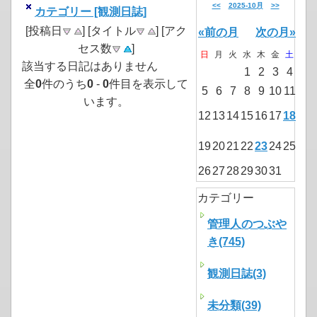
<<
2025-10月
>>
カテゴリー [観測日誌]
[投稿日
] [タイトル
] [アク
«前の月
次の月»
セス数
]
日
月
火
水
木
金
土
該当する日記はありません
1
2
3
4
全
0
件のうち
0
-
0
件目を表示して
5
6
7
8
9
10
11
います。
12
13
14
15
16
17
18
19
20
21
22
23
24
25
26
27
28
29
30
31
カテゴリー
管理人のつぶや
き(745)
観測日誌(3)
未分類(39)