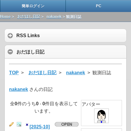
簡単ログイン
PC
Home
>
おだほし日記
>
nakanek
> 観測日誌
RSS Links
おだほし日記
TOP
>
おだほし日記
>
nakanek
> 観測日誌
nakanek
さんの日記
全
0
件のうち
0
-
0
件目を表示して
アバター
います。
[2025-10]