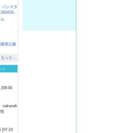
R3 パンスタ
60419）
ール
）
出
）
湖展望公園
）
もっと...
ント
）
 [08-06
）
nakanek
29]
）
 [07-23