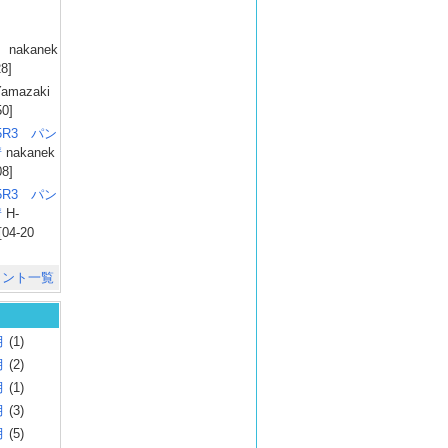
）
nakanek
28]
amazaki
50]
025R3 パン
彗
nakanek
08]
025R3 パン
彗
H-
[04-20
メント一覧
月
(1)
月
(2)
月
(1)
月
(3)
月
(5)