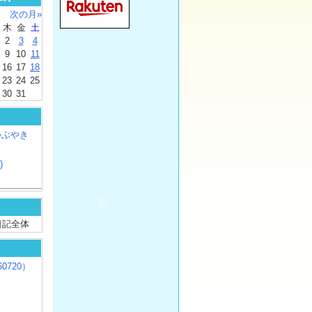
次の月»
木
金
土
2
3
4
9
10
11
16
17
18
23
24
25
30
31
つぶやき
)
/ 日記全体
0720）
じ
）