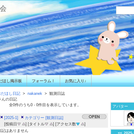
会
だほし掲示板
フォーラム！
お気に入り♪
おだほし日記
>
nakanek
> 観測日誌
さんの日記
全
0
件のうち
0
-
0
件目を表示しています。
アバター
[2025-1]
カテゴリー [観測日誌]
[投稿日
] [タイトル
] [アクセス数
]
日記はありません
<<
2025