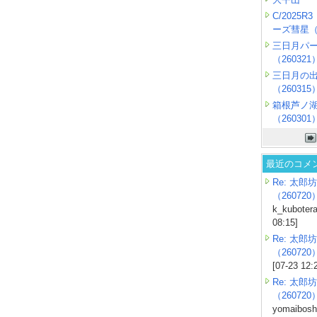
C/2025
ーズ彗星（2
三日月パ
（260321
三日月の
（260315
箱根芦ノ
（260301
最近のコメ
Re: 太郎坊
（260720
k_kubotera
08:15]
Re: 太郎坊
（260720
[07-23 12:
Re: 太郎坊
（260720
yomaiboshi