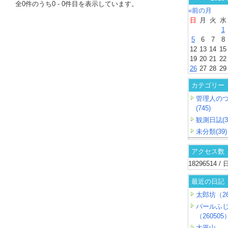
全
0
件のうち
0
-
0
件目を表示しています。
«前の月
日
月
火
水
1
5
6
7
8
12
13
14
15
19
20
21
22
26
27
28
29
カテゴリー
管理人の
(745)
観測日誌(3
未分類(39)
アクセス数
18296514 
最近の日記
太郎坊（26
パールふ
（260505
大平山