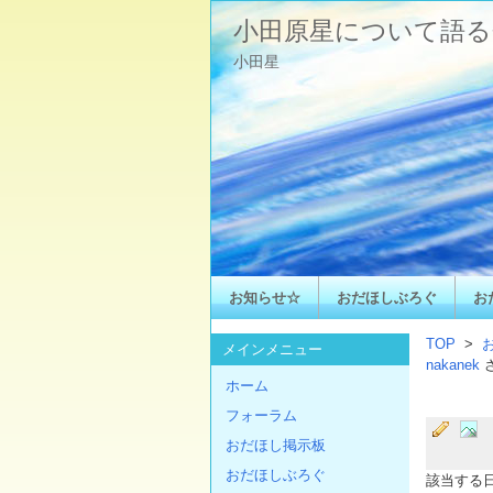
小田原星について語る
小田星
お知らせ☆
おだほしぶろぐ
お
TOP
>
メインメニュー
nakanek
ホーム
フォーラム
おだほし掲示板
おだほしぶろぐ
該当する