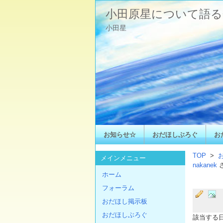
小田原星について語る
小田星
お知らせ☆
おだほしぶろぐ
お
TOP
>
メインメニュー
nakanek
ホーム
フォーラム
おだほし掲示板
おだほしぶろぐ
該当する