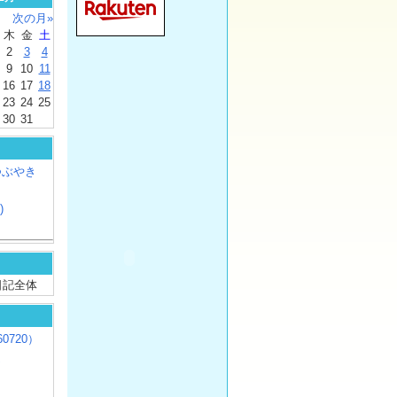
次の月»
木
金
土
2
3
4
9
10
11
16
17
18
23
24
25
30
31
つぶやき
)
/ 日記全体
0720）
じ
）