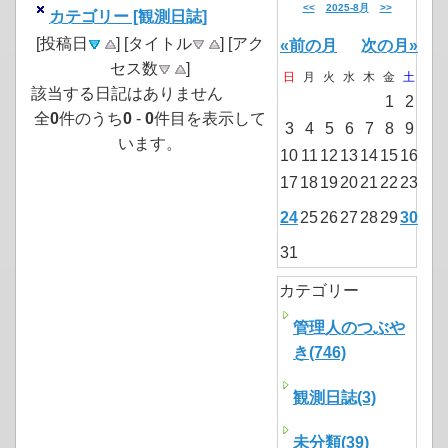
<<
2025-8月
>>
カテゴリー [観測日誌]
[投稿日
] [タイトル
] [アク
«前の月
次の月»
セス数
]
日
月
火
水
木
金
土
該当する日記はありません
1
2
全
0
件のうち
0
-
0
件目を表示して
3
4
5
6
7
8
9
います。
10
11
12
13
14
15
16
17
18
19
20
21
22
23
24
25
26
27
28
29
30
31
カテゴリー
管理人のつぶや
き(746)
観測日誌(3)
未分類(39)