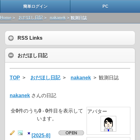
簡単ログイン
PC
Home
>
おだほし日記
>
nakanek
> 観測日誌
RSS Links
おだほし日記
TOP
>
おだほし日記
>
nakanek
> 観測日誌
nakanek
さんの日記
全
0
件のうち
0
-
0
件目を表示して
アバター
います。
[2025-8]