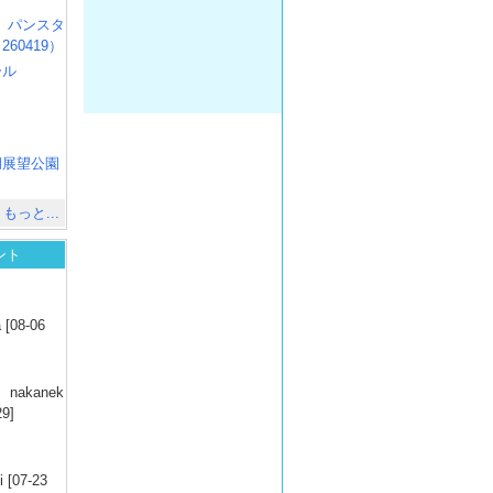
R3 パンスタ
60419）
ール
）
出
）
湖展望公園
）
もっと...
ント
）
 [08-06
）
nakanek
29]
）
 [07-23