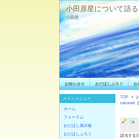
小田原星について語る
小田星
お知らせ☆
おだほしぶろぐ
お
TOP
>
メインメニュー
nakanek
ホーム
フォーラム
おだほし掲示板
おだほしぶろぐ
該当する