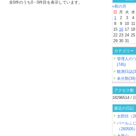
全
0
件のうち
0
-
0
件目を表示しています。
«前の月
日
月
火
水
1
2
3
4
8
9
10
11
15
16
17
18
22
23
24
25
29
30
31
カテゴリー
管理人の
(745)
観測日誌(3
未分類(39)
アクセス数
18296514 
最近の日記
太郎坊（26
パールふ
（260505
大平山