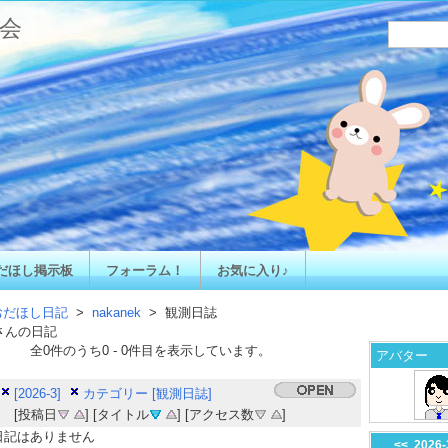
会
だほし掲示板
フォーラム！
お気に入り♪
おだほし日記
>
nakanek
> 観測日誌
さんの日記
全
0
件のうち
0
-
0
件目を表示しています。
アバター
[2026-3]
カテゴリー [観測日誌]
[投稿日
] [タイトル
] [アクセス数
]
日記はありません
<<
2026