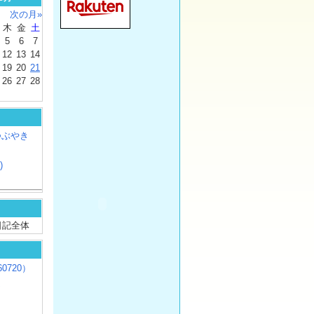
次の月»
木
金
土
5
6
7
12
13
14
19
20
21
26
27
28
つぶやき
)
/ 日記全体
0720）
じ
）