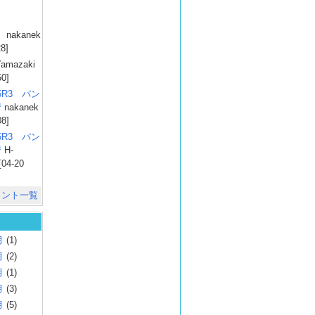
）
nakanek
28]
amazaki
50]
025R3 パン
彗
nakanek
08]
025R3 パン
彗
H-
[04-20
メント一覧
月
(1)
月
(2)
月
(1)
月
(3)
月
(5)