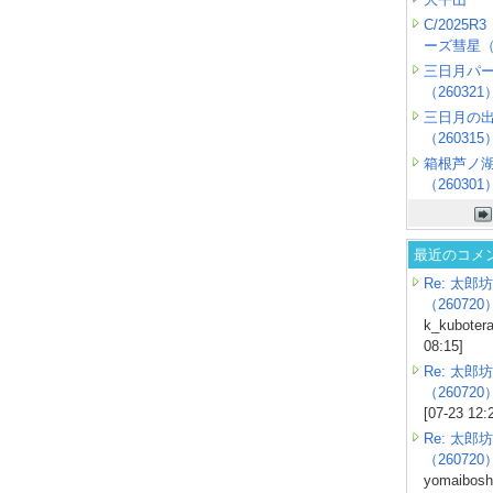
C/2025
ーズ彗星（2
三日月パ
（260321
三日月の
（260315
箱根芦ノ
（260301
最近のコメ
Re: 太郎坊
（260720
k_kubotera
08:15]
Re: 太郎坊
（260720
[07-23 12:
Re: 太郎坊
（260720
yomaiboshi