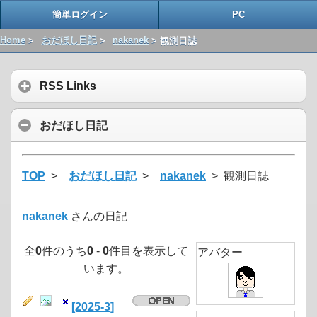
簡単ログイン
PC
Home
>
おだほし日記
>
nakanek
> 観測日誌
RSS Links
おだほし日記
TOP
>
おだほし日記
>
nakanek
> 観測日誌
nakanek
さんの日記
全
0
件のうち
0
-
0
件目を表示して
アバター
います。
[2025-3]