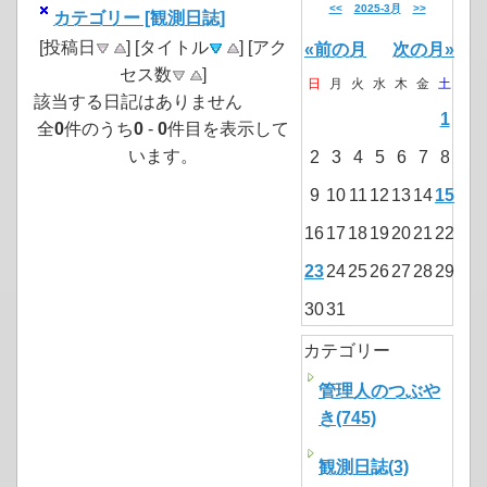
<<
2025-3月
>>
カテゴリー [観測日誌]
[投稿日
] [タイトル
] [アク
«前の月
次の月»
セス数
]
日
月
火
水
木
金
土
該当する日記はありません
1
全
0
件のうち
0
-
0
件目を表示して
います。
2
3
4
5
6
7
8
9
10
11
12
13
14
15
16
17
18
19
20
21
22
23
24
25
26
27
28
29
30
31
カテゴリー
管理人のつぶや
き(745)
観測日誌(3)