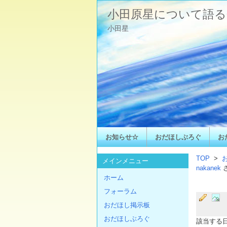
小田原星について語る
小田星
お知らせ☆
おだほしぶろぐ
お
TOP
>
メインメニュー
nakanek
ホーム
フォーラム
おだほし掲示板
おだほしぶろぐ
該当する