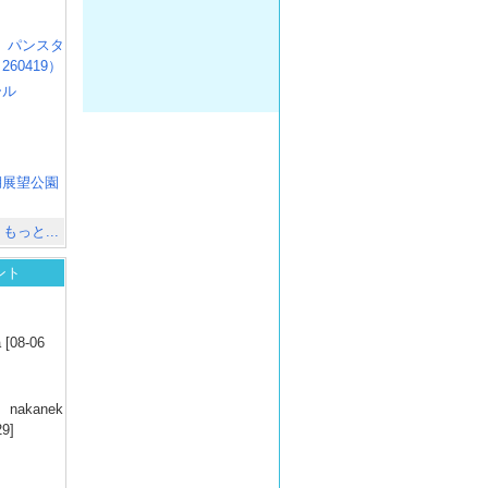
R3 パンスタ
60419）
ール
）
出
）
湖展望公園
）
もっと...
ント
）
 [08-06
）
nakanek
29]
）