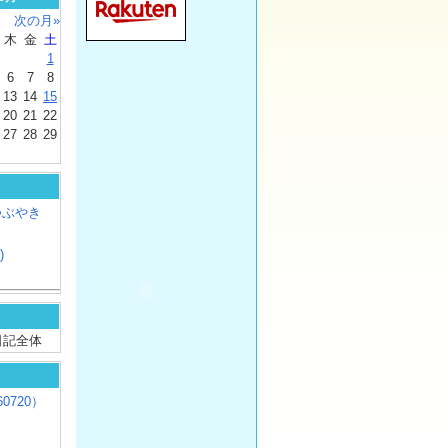
次の月»
木
金
土
1
6
7
8
13
14
15
20
21
22
27
28
29
つぶやき
)
/ 日記全体
0720）
じ
）