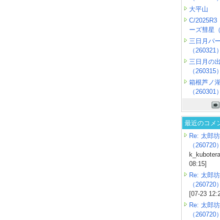
大平山
C/2025
ーズ彗星（2
三日月パ
（260321
三日月の
（260315
箱根芦ノ
（260301
最近のコメ
Re: 太郎坊
（260720
k_kubotera
08:15]
Re: 太郎坊
（260720
[07-23 12:
Re: 太郎坊
（260720