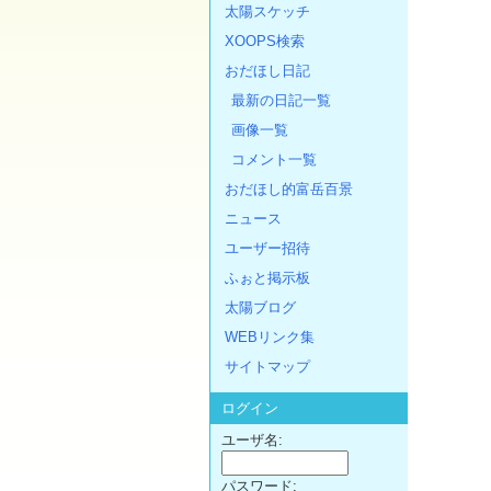
太陽スケッチ
XOOPS検索
おだほし日記
最新の日記一覧
画像一覧
コメント一覧
おだほし的富岳百景
ニュース
ユーザー招待
ふぉと掲示板
太陽ブログ
WEBリンク集
サイトマップ
ログイン
ユーザ名:
パスワード: