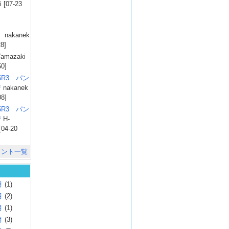
 [07-23
）
nakanek
28]
amazaki
50]
025R3 パン
彗
nakanek
08]
025R3 パン
彗
H-
[04-20
メント一覧
月
(1)
月
(2)
月
(1)
月
(3)