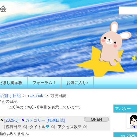
会
だほし掲示板
フォーラム！
お気に入り♪
おだほし日記
>
nakanek
> 観測日誌
さんの日記
全
0
件のうち
0
-
0
件目を表示しています。
アバター
[2025-3]
カテゴリー [観測日誌]
[投稿日
] [タイトル
] [アクセス数
]
日記はありません
<<
2025