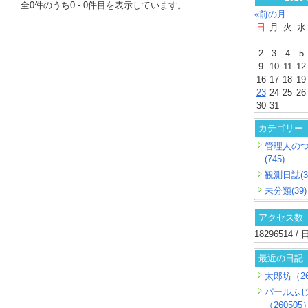
全
0
件のうち
0
-
0
件目を表示しています。
«前の月
日
月
火
水
2
3
4
5
9
10
11
12
16
17
18
19
23
24
25
26
30
31
カテゴリー
管理人の
(745)
観測日誌(3
未分類(39)
アクセス数
18296514 
最近の日記
太郎坊（26
パールふ
（260505