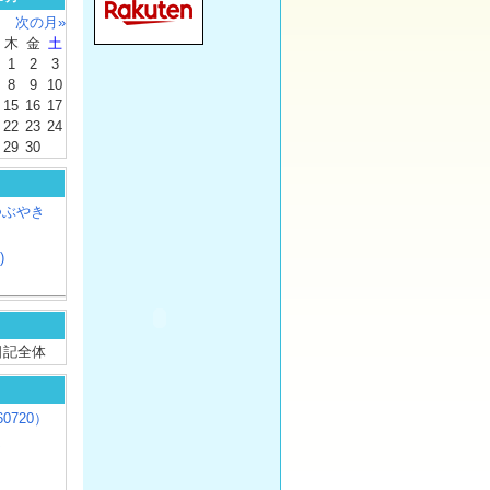
次の月»
木
金
土
1
2
3
8
9
10
15
16
17
22
23
24
29
30
つぶやき
)
/ 日記全体
0720）
じ
）