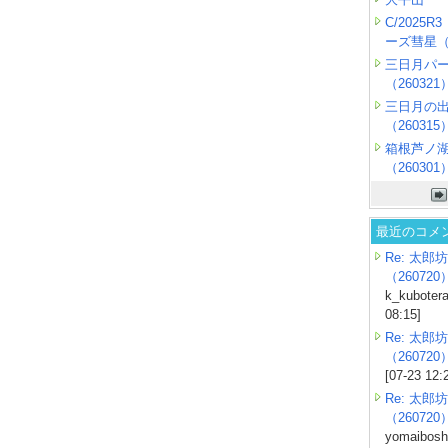
C/2025
ーズ彗星（2
三日月パ
（260321
三日月の
（260315
箱根芦ノ
（260301
最近のコメ
Re: 太郎坊
（260720
k_kubotera
08:15]
Re: 太郎坊
（260720
[07-23 12:
Re: 太郎坊
（260720
yomaiboshi