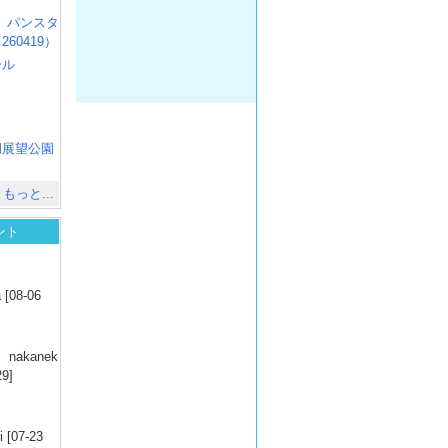
R3 パンスタ
60419）
ール
）
出
）
湖展望公園
）
もっと...
ント
）
 [08-06
）
nakanek
29]
）
 [07-23