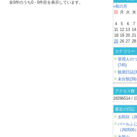
全
0
件のうち
0
-
0
件目を表示しています。
«前の月
日
月
火
水
4
5
6
7
11
12
13
14
18
19
20
21
25
26
27
28
カテゴリー
管理人の
(745)
観測日誌(3
未分類(39)
アクセス数
18296514 
最近の日記
太郎坊（26
パールふ
（260505
大平山