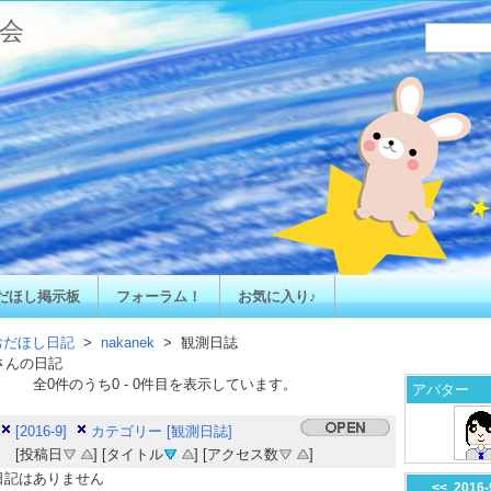
会
だほし掲示板
フォーラム！
お気に入り♪
おだほし日記
>
nakanek
> 観測日誌
さんの日記
全
0
件のうち
0
-
0
件目を表示しています。
アバター
[2016-9]
カテゴリー [観測日誌]
[投稿日
] [タイトル
] [アクセス数
]
日記はありません
<<
2016