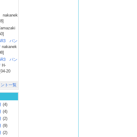
）
nakanek
28]
amazaki
50]
025R3 パン
彗
nakanek
08]
025R3 パン
彗
H-
[04-20
メント一覧
月
(4)
月
(4)
月
(2)
月
(9)
月
(2)