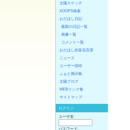
太陽スケッチ
XOOPS検索
おだほし日記
最新の日記一覧
画像一覧
コメント一覧
おだほし的富岳百景
ニュース
ユーザー招待
ふぉと掲示板
太陽ブログ
WEBリンク集
サイトマップ
ログイン
ユーザ名:
パスワード: