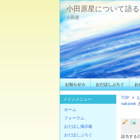
小田原星について語る
小田星
お知らせ☆
おだほしぶろぐ
お
TOP
>
メインメニュー
nakanek
ホーム
フォーラム
おだほし掲示板
おだほしぶろぐ
該当する