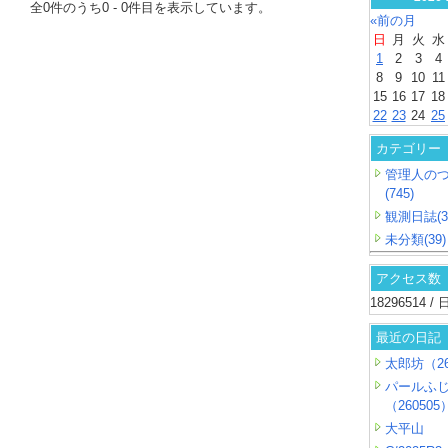
全
0
件のうち
0
-
0
件目を表示しています。
«前の月
日
月
火
水
1
2
3
4
8
9
10
11
15
16
17
18
22
23
24
25
カテゴリー
管理人の
(745)
観測日誌(3
未分類(39)
アクセス数
18296514 
最近の日記
太郎坊（26
パールふ
（260505
大平山