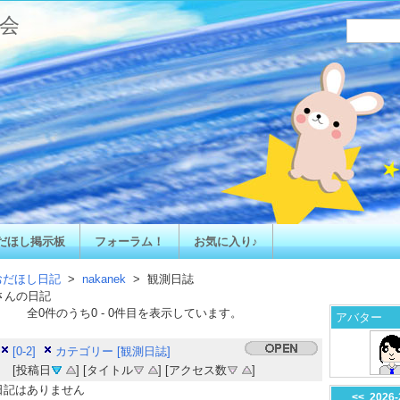
会
だほし掲示板
フォーラム！
お気に入り♪
おだほし日記
>
nakanek
> 観測日誌
さんの日記
全
0
件のうち
0
-
0
件目を表示しています。
アバター
[0-2]
カテゴリー [観測日誌]
[投稿日
] [タイトル
] [アクセス数
]
日記はありません
<<
2026