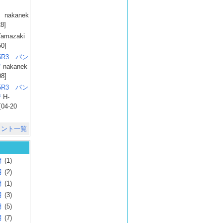
）
nakanek
28]
amazaki
50]
025R3 パン
彗
nakanek
08]
025R3 パン
彗
H-
[04-20
メント一覧
月
(1)
月
(2)
月
(1)
月
(3)
月
(5)
月
(7)