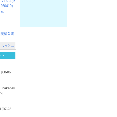
R3 パンスタ
60419）
ール
）
出
）
湖展望公園
）
もっと...
ント
）
 [08-06
）
nakanek
29]
）
 [07-23