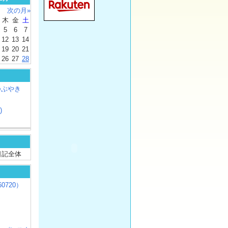
次の月»
木
金
土
5
6
7
12
13
14
19
20
21
26
27
28
つぶやき
)
/ 日記全体
0720）
じ
）