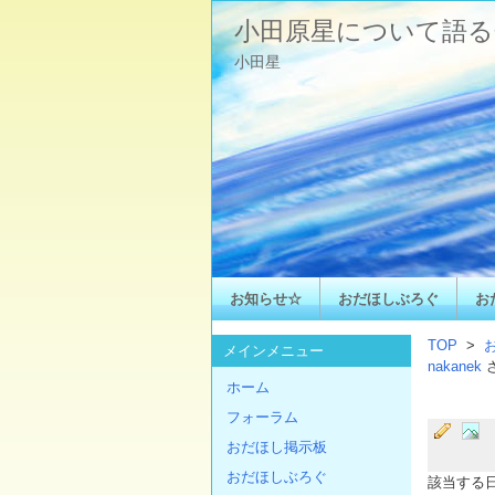
小田原星について語る
小田星
お知らせ☆
おだほしぶろぐ
お
TOP
>
メインメニュー
nakanek
ホーム
フォーラム
おだほし掲示板
おだほしぶろぐ
該当する