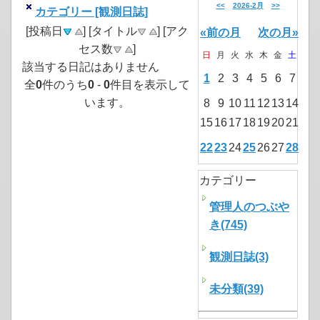
<<
2026-2月
>>
カテゴリー [観測日誌]
[投稿日
] [タイトル
] [アク
«前の月
次の月»
セス数
]
日
月
火
水
木
金
土
該当する日記はありません
1
2
3
4
5
6
7
全
0
件のうち
0
-
0
件目を表示して
います。
8
9
10
11
12
13
14
15
16
17
18
19
20
21
22
23
24
25
26
27
28
カテゴリー
管理人のつぶや
き(745)
観測日誌(3)
未分類(39)