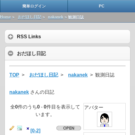
簡単ログイン
PC
Home
>
おだほし日記
>
nakanek
> 観測日誌
RSS Links
おだほし日記
TOP
>
おだほし日記
>
nakanek
> 観測日誌
nakanek
さんの日記
全
0
件のうち
0
-
0
件目を表示して
アバター
います。
[0-2]