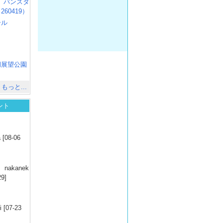
R3 パンスタ
60419）
ール
）
出
）
湖展望公園
）
もっと...
ント
）
 [08-06
）
nakanek
29]
）
 [07-23