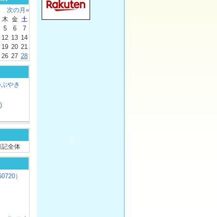
次の月»
木
金
土
5
6
7
12
13
14
19
20
21
26
27
28
つぶやき
)
/ 日記全体
0720）
じ
）