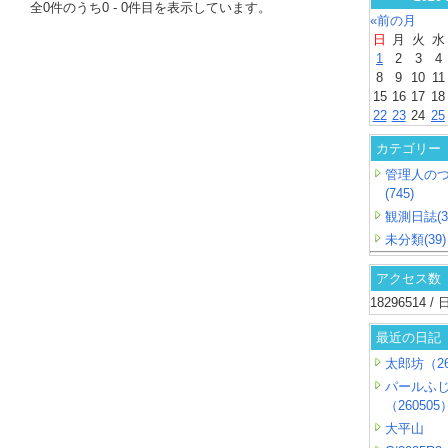
全
0
件のうち
0
-
0
件目を表示しています。
«前の月
日
月
火
水
1
2
3
4
8
9
10
11
15
16
17
18
22
23
24
25
カテゴリー
管理人の
(745)
観測日誌(3
未分類(39)
アクセス数
18296514 
最近の日記
太郎坊（26
パールふ
（260505
大平山