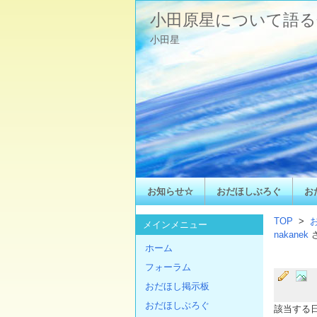
小田原星について語る
小田星
お知らせ☆
おだほしぶろぐ
お
TOP
>
メインメニュー
nakanek
ホーム
フォーラム
おだほし掲示板
おだほしぶろぐ
該当する