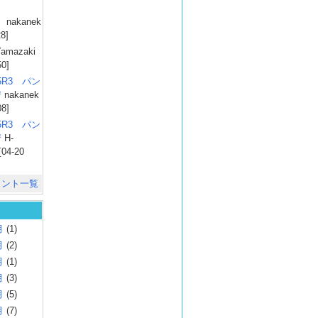
）
nakanek
28]
amazaki
50]
025R3 パン
彗
nakanek
08]
025R3 パン
彗
H-
[04-20
メント一覧
月
(1)
月
(2)
月
(1)
月
(3)
月
(5)
月
(7)