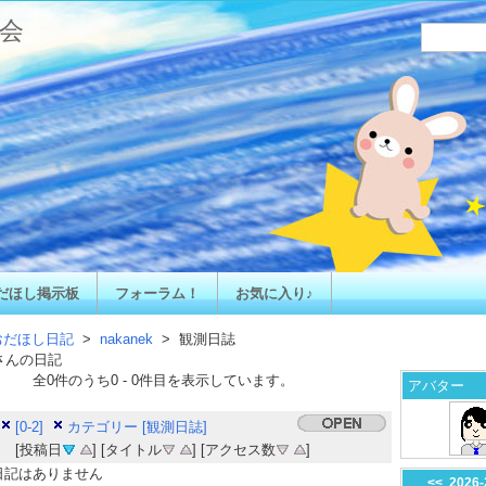
会
だほし掲示板
フォーラム！
お気に入り♪
おだほし日記
>
nakanek
> 観測日誌
さんの日記
全
0
件のうち
0
-
0
件目を表示しています。
アバター
[0-2]
カテゴリー [観測日誌]
[投稿日
] [タイトル
] [アクセス数
]
日記はありません
<<
2026