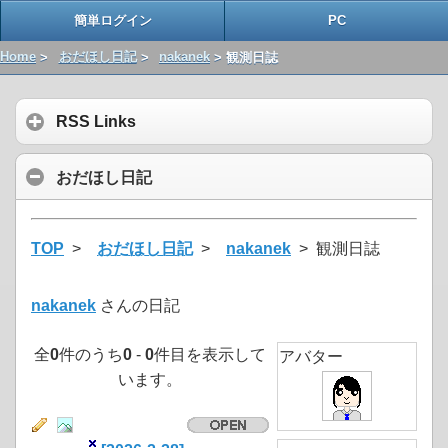
簡単ログイン
PC
Home
>
おだほし日記
>
nakanek
> 観測日誌
RSS Links
おだほし日記
TOP
>
おだほし日記
>
nakanek
> 観測日誌
nakanek
さんの日記
全
0
件のうち
0
-
0
件目を表示して
アバター
います。