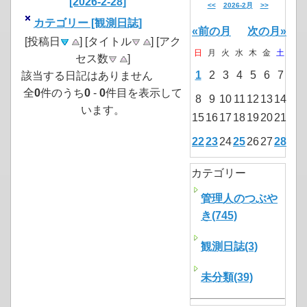
[2026-2-28]
<<
2026-2月
>>
カテゴリー [観測日誌]
«前の月
次の月»
[投稿日
] [タイトル
] [アク
日
月
火
水
木
金
土
セス数
]
1
2
3
4
5
6
7
該当する日記はありません
全
0
件のうち
0
-
0
件目を表示して
8
9
10
11
12
13
14
います。
15
16
17
18
19
20
21
22
23
24
25
26
27
28
カテゴリー
管理人のつぶや
き(745)
観測日誌(3)
未分類(39)