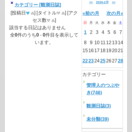
<<
2026-2月
>>
カテゴリー [観測日誌]
[投稿日
] [タイトル
] [アク
«前の月
次の月»
セス数
]
日
月
火
水
木
金
土
該当する日記はありません
1
2
3
4
5
6
7
全
0
件のうち
0
-
0
件目を表示して
います。
8
9
10
11
12
13
14
15
16
17
18
19
20
21
22
23
24
25
26
27
28
カテゴリー
管理人のつぶや
き(746)
観測日誌(3)
未分類(39)