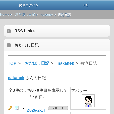
簡単ログイン
PC
Home
>
おだほし日記
>
nakanek
> 観測日誌
RSS Links
おだほし日記
TOP
>
おだほし日記
>
nakanek
> 観測日誌
nakanek
さんの日記
全
0
件のうち
0
-
0
件目を表示して
アバター
います。
[2026-2-1]