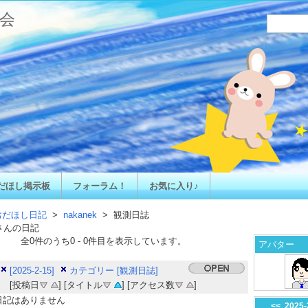
会
だほし掲示板
フォーラム！
お気に入り♪
おだほし日記
>
nakanek
> 観測日誌
さんの日記
全
0
件のうち
0
-
0
件目を表示しています。
アバター
[2025-2-15]
カテゴリー [観測日誌]
[投稿日
] [タイトル
] [アクセス数
]
日記はありません
<<
2025