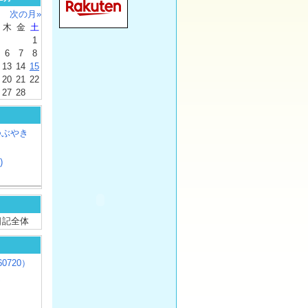
次の月»
木
金
土
1
6
7
8
13
14
15
20
21
22
27
28
つぶやき
)
/ 日記全体
0720）
じ
）