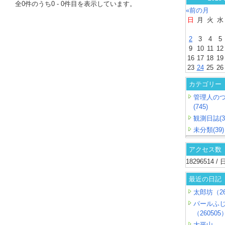
全
0
件のうち
0
-
0
件目を表示しています。
«前の月
日
月
火
水
2
3
4
5
9
10
11
12
16
17
18
19
23
24
25
26
カテゴリー
管理人の
(745)
観測日誌(3
未分類(39)
アクセス数
18296514 
最近の日記
太郎坊（26
パールふ
（260505
大平山