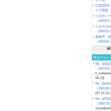
C/2025
ーズ彗星（2
三日月パ
（260321
三日月の
（260315
箱根芦ノ
（260301
最近のコメ
Re: 太郎坊
（260720
k_kubotera
08:15]
Re: 太郎坊
（260720
[07-23 12:
Re: 太郎坊
（260720
yomaiboshi