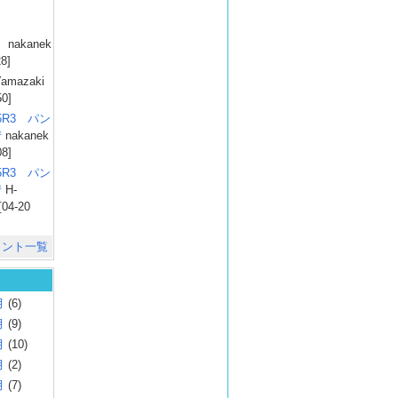
）
nakanek
28]
amazaki
50]
025R3 パン
彗
nakanek
08]
025R3 パン
彗
H-
[04-20
メント一覧
月
(6)
月
(9)
月
(10)
月
(2)
月
(7)