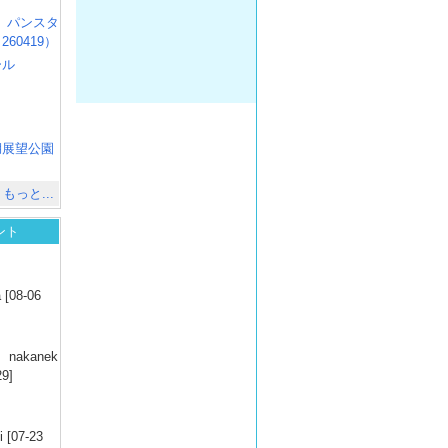
R3 パンスタ
60419）
ール
）
出
）
湖展望公園
）
もっと...
ント
）
 [08-06
）
nakanek
29]
）
 [07-23