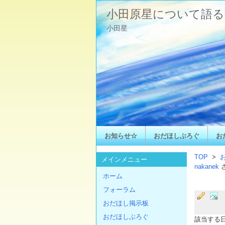
小田原星について語る
小田星
お知らせ☆
おだほしぶろぐ
お
TOP
>
メインメニュー
nakanek
ホーム
フォーラム
おだほし掲示板
おだほしぶろぐ
該当する