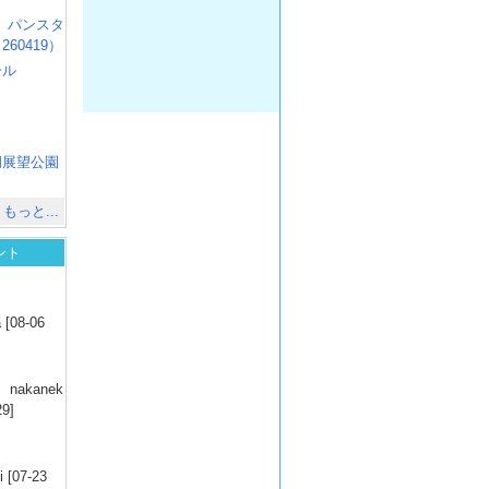
R3 パンスタ
60419）
ール
）
出
）
湖展望公園
）
もっと...
ント
）
 [08-06
）
nakanek
29]
）
 [07-23