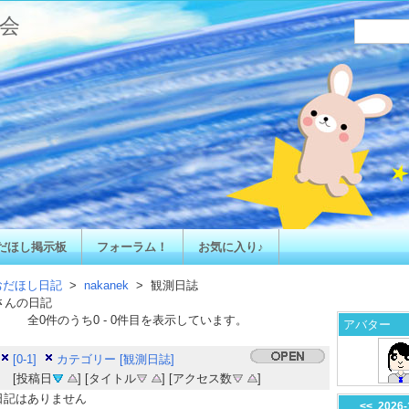
会
だほし掲示板
フォーラム！
お気に入り♪
おだほし日記
>
nakanek
> 観測日誌
さんの日記
全
0
件のうち
0
-
0
件目を表示しています。
アバター
[0-1]
カテゴリー [観測日誌]
[投稿日
] [タイトル
] [アクセス数
]
日記はありません
<<
2026