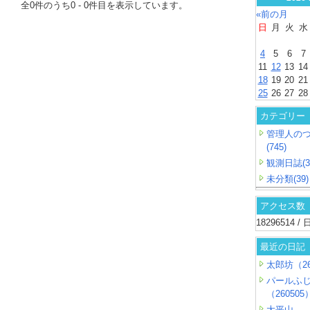
全
0
件のうち
0
-
0
件目を表示しています。
«前の月
日
月
火
水
4
5
6
7
11
12
13
14
18
19
20
21
25
26
27
28
カテゴリー
管理人の
(745)
観測日誌(3
未分類(39)
アクセス数
18296514 
最近の日記
太郎坊（26
パールふ
（260505
大平山