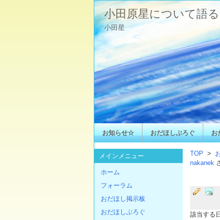
小田原星について語る
小田星
お知らせ☆
おだほしぶろぐ
お
TOP
>
メインメニュー
nakanek
ホーム
フォーラム
おだほし掲示板
おだほしぶろぐ
該当する