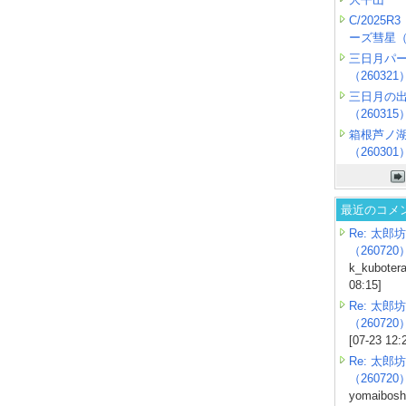
C/2025
ーズ彗星（2
三日月パ
（260321
三日月の
（260315
箱根芦ノ
（260301
最近のコメ
Re: 太郎坊
（260720
k_kubotera
08:15]
Re: 太郎坊
（260720
[07-23 12:
Re: 太郎坊
（260720
yomaiboshi