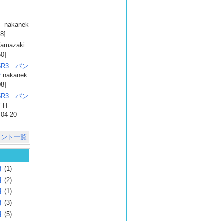
）
nakanek
28]
amazaki
50]
025R3 パン
彗
nakanek
08]
025R3 パン
彗
H-
[04-20
メント一覧
月
(1)
月
(2)
月
(1)
月
(3)
月
(5)