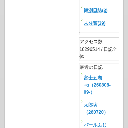
観測日誌(3)
未分類(39)
アクセス数
18296514 / 日記全
体
最近の日記
富士五湖
+α（260808-
09-）
太郎坊
（260720）
パールふじ