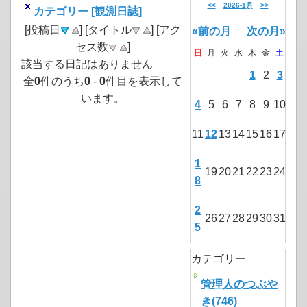
<<
2026-1月
>>
カテゴリー [観測日誌]
[投稿日
] [タイトル
] [アク
«前の月
次の月»
セス数
]
日
月
火
水
木
金
土
該当する日記はありません
1
2
3
全
0
件のうち
0
-
0
件目を表示して
います。
4
5
6
7
8
9
10
11
12
13
14
15
16
17
1
19
20
21
22
23
24
8
2
26
27
28
29
30
31
5
カテゴリー
管理人のつぶや
き(746)