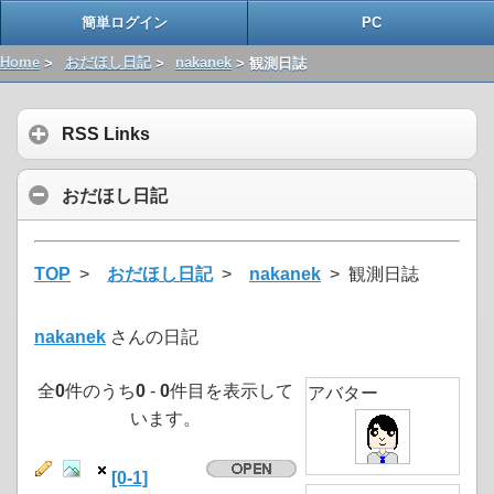
簡単ログイン
PC
Home
>
おだほし日記
>
nakanek
> 観測日誌
RSS Links
おだほし日記
TOP
>
おだほし日記
>
nakanek
> 観測日誌
nakanek
さんの日記
全
0
件のうち
0
-
0
件目を表示して
アバター
います。
[0-1]