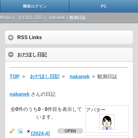
簡単ログイン
PC
Home
>
おだほし日記
>
nakanek
> 観測日誌
RSS Links
おだほし日記
TOP
>
おだほし日記
>
nakanek
> 観測日誌
nakanek
さんの日記
全
0
件のうち
0
-
0
件目を表示して
アバター
います。
[2024-4]