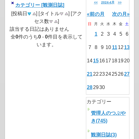
<<
2024-4月
>>
カテゴリー [観測日誌]
[投稿日
] [タイトル
] [アク
«前の月
次の月»
セス数
]
日
月
火
水
木
金
土
該当する日記はありません
1
2
3
4
5
6
全
0
件のうち
0
-
0
件目を表示して
います。
7
8
9
10
11
12
13
14
15
16
17
18
19
20
21
22
23
24
25
26
27
28
29
30
カテゴリー
管理人のつぶや
き(745)
観測日誌(3)