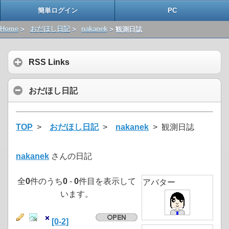
簡単ログイン
PC
Home
>
おだほし日記
>
nakanek
> 観測日誌
RSS Links
おだほし日記
TOP
>
おだほし日記
>
nakanek
> 観測日誌
nakanek
さんの日記
全
0
件のうち
0
-
0
件目を表示して
アバター
います。
[0-2]