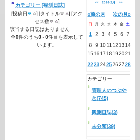
<<
2026-2月
>>
カテゴリー [観測日誌]
[投稿日
] [タイトル
] [アク
«前の月
次の月»
セス数
]
日
月
火
水
木
金
土
該当する日記はありません
1
2
3
4
5
6
7
全
0
件のうち
0
-
0
件目を表示して
います。
8
9
10
11
12
13
14
15
16
17
18
19
20
21
22
23
24
25
26
27
28
カテゴリー
管理人のつぶや
き(745)
観測日誌(3)
未分類(39)