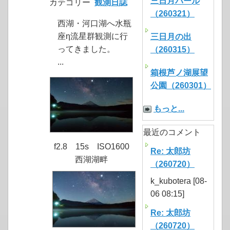
三日月パール
カテゴリー
観測日誌
（260321）
西湖・河口湖へ水瓶
座η流星群観測に行
三日月の出
ってきました。
（260315）
...
箱根芦ノ湖展望
公園（260301）
もっと...
最近のコメント
f2.8 15s ISO1600
Re: 太郎坊
西湖湖畔
（260720）
k_kubotera [08-
06 08:15]
Re: 太郎坊
（260720）