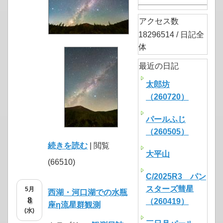
アクセス数
18296514 / 日記全
体
最近の日記
太郎坊
（260720）
パールふじ
（260505）
続きを読む
| 閲覧
大平山
(66510)
C/2025R3 パン
スターズ彗星
5月
西湖・河口湖での水瓶
8
（260419）
座η流星群観測
(水)