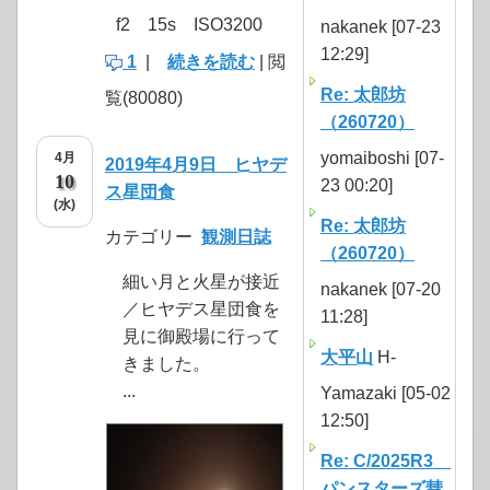
f2 15s ISO3200
nakanek [07-23
12:29]
1
|
続きを読む
| 閲
Re: 太郎坊
覧(80080)
（260720）
yomaiboshi [07-
4月
2019年4月9日 ヒヤデ
10
23 00:20]
ス星団食
(水)
Re: 太郎坊
カテゴリー
観測日誌
（260720）
細い月と火星が接近
nakanek [07-20
／ヒヤデス星団食を
11:28]
見に御殿場に行って
大平山
H-
きました。
...
Yamazaki [05-02
12:50]
Re: C/2025R3
パンスターズ彗