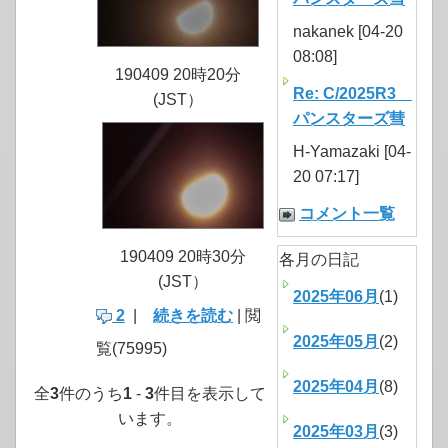
nakanek [04-20
08:08]
190409 20時20分
Re: C/2025R3
(JST）
パンスターズ彗
H-Yamazaki [04-
20 07:17]
コメント一覧
190409 20時30分
各月の日記
(JST）
2025年06月
(1)
2
|
続きを読む
| 閲
2025年05月
(2)
覧(75995)
2025年04月
(8)
全
3
件のうち
1
-
3
件目を表示して
います。
2025年03月
(3)