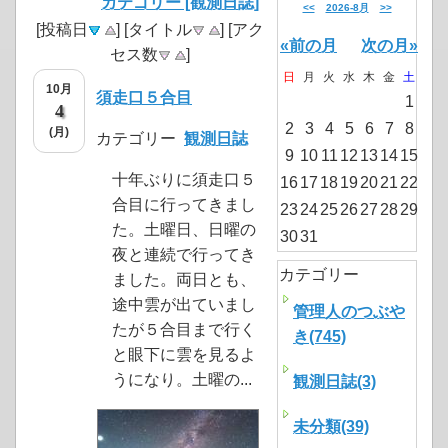
カテゴリー [観測日誌]
<<
2026-8月
>>
[投稿日
] [タイトル
] [アク
«前の月
次の月»
セス数
]
日
月
火
水
木
金
土
10月
須走口５合目
1
4
2
3
4
5
6
7
8
(月)
カテゴリー
観測日誌
9
10
11
12
13
14
15
十年ぶりに須走口５
16
17
18
19
20
21
22
合目に行ってきまし
23
24
25
26
27
28
29
た。土曜日、日曜の
30
31
夜と連続で行ってき
カテゴリー
ました。両日とも、
途中雲が出ていまし
管理人のつぶや
たが５合目まで行く
き(745)
と眼下に雲を見るよ
うになり。土曜の...
観測日誌(3)
未分類(39)