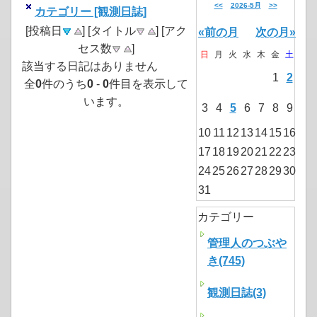
<<
2026-5月
>>
カテゴリー [観測日誌]
[投稿日
] [タイトル
] [アク
«前の月
次の月»
セス数
]
日
月
火
水
木
金
土
該当する日記はありません
1
2
全
0
件のうち
0
-
0
件目を表示して
います。
3
4
5
6
7
8
9
10
11
12
13
14
15
16
17
18
19
20
21
22
23
24
25
26
27
28
29
30
31
カテゴリー
管理人のつぶや
き(745)
観測日誌(3)