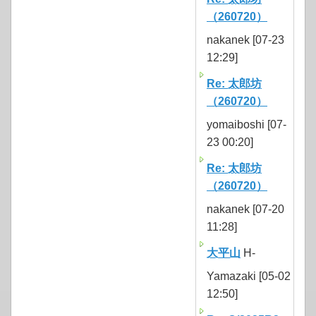
（260720）
nakanek [07-23
12:29]
Re: 太郎坊
（260720）
yomaiboshi [07-
23 00:20]
Re: 太郎坊
（260720）
nakanek [07-20
11:28]
大平山
H-
Yamazaki [05-02
12:50]