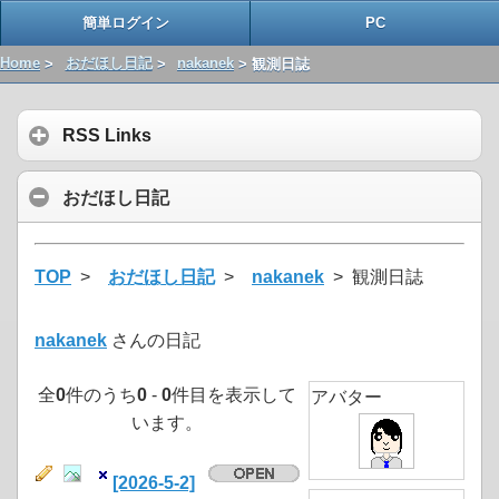
簡単ログイン
PC
Home
>
おだほし日記
>
nakanek
> 観測日誌
RSS Links
おだほし日記
TOP
>
おだほし日記
>
nakanek
> 観測日誌
nakanek
さんの日記
全
0
件のうち
0
-
0
件目を表示して
アバター
います。
[2026-5-2]