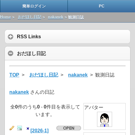
簡単ログイン
PC
Home
>
おだほし日記
>
nakanek
> 観測日誌
RSS Links
おだほし日記
TOP
>
おだほし日記
>
nakanek
> 観測日誌
nakanek
さんの日記
全
0
件のうち
0
-
0
件目を表示して
アバター
います。
[2026-1]