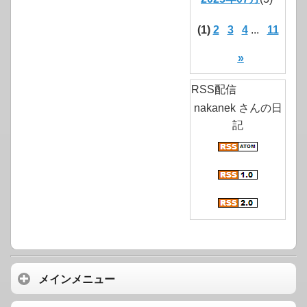
(1)
2
3
4
...
11
»
RSS配信
nakanek さんの日
記
メインメニュー