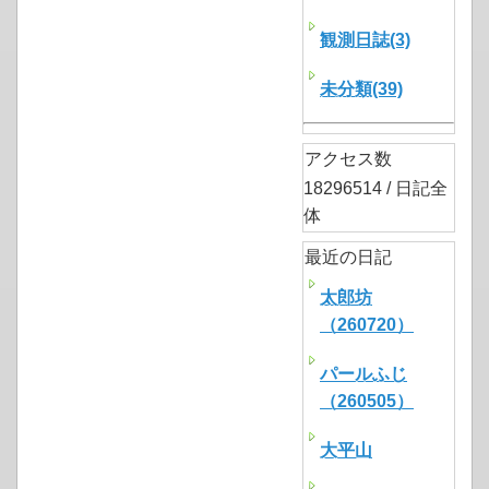
観測日誌(3)
未分類(39)
アクセス数
18296514 / 日記全
体
最近の日記
太郎坊
（260720）
パールふじ
（260505）
大平山