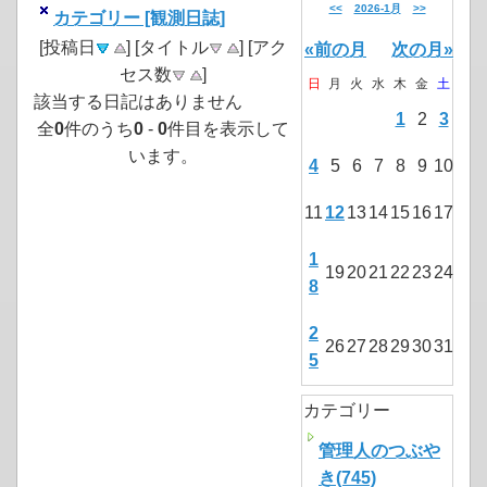
<<
2026-1月
>>
カテゴリー [観測日誌]
[投稿日
] [タイトル
] [アク
«前の月
次の月»
セス数
]
日
月
火
水
木
金
土
該当する日記はありません
1
2
3
全
0
件のうち
0
-
0
件目を表示して
います。
4
5
6
7
8
9
10
11
12
13
14
15
16
17
1
19
20
21
22
23
24
8
2
26
27
28
29
30
31
5
カテゴリー
管理人のつぶや
き(745)