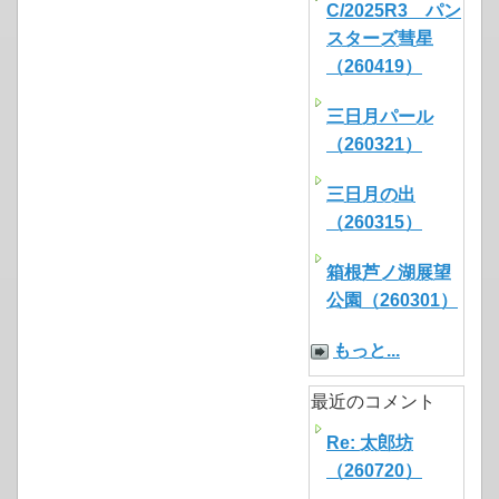
C/2025R3 パン
スターズ彗星
（260419）
三日月パール
（260321）
三日月の出
（260315）
箱根芦ノ湖展望
公園（260301）
もっと...
最近のコメント
Re: 太郎坊
（260720）