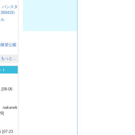
R3 パンスタ
60419）
ール
）
出
）
湖展望公園
）
もっと...
ント
）
 [08-06
）
nakanek
29]
）
 [07-23