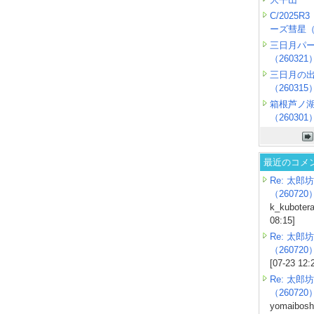
C/2025
ーズ彗星（2
三日月パ
（260321
三日月の
（260315
箱根芦ノ
（260301
最近のコメ
Re: 太郎坊
（260720
k_kubotera
08:15]
Re: 太郎坊
（260720
[07-23 12:
Re: 太郎坊
（260720
yomaiboshi