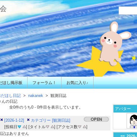
会
だほし掲示板
フォーラム！
お気に入り♪
おだほし日記
>
nakanek
> 観測日誌
さんの日記
全
0
件のうち
0
-
0
件目を表示しています。
アバター
[2026-1-12]
カテゴリー [観測日誌]
[投稿日
] [タイトル
] [アクセス数
]
日記はありません
<<
2026