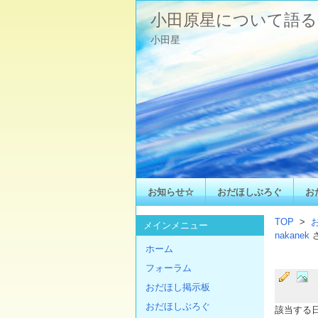
小田原星について語る
小田星
お知らせ☆
おだほしぶろぐ
お
TOP
>
メインメニュー
nakanek
ホーム
フォーラム
おだほし掲示板
おだほしぶろぐ
該当する