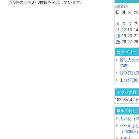
全
0
件のうち
0
-
0
件目を表示しています。
«前の月
日
月
火
水
4
5
6
7
11
12
13
14
18
19
20
21
25
26
27
28
カテゴリー
管理人の
(745)
観測日誌(3
未分類(39)
アクセス数
18296514 
最近の日記
太郎坊（26
パールふ
（260505
大平山