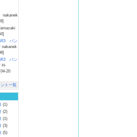
）
nakanek
28]
amazaki
50]
025R3 パン
彗
nakanek
08]
025R3 パン
彗
H-
[04-20
メント一覧
月
(1)
月
(2)
月
(1)
月
(3)
月
(5)