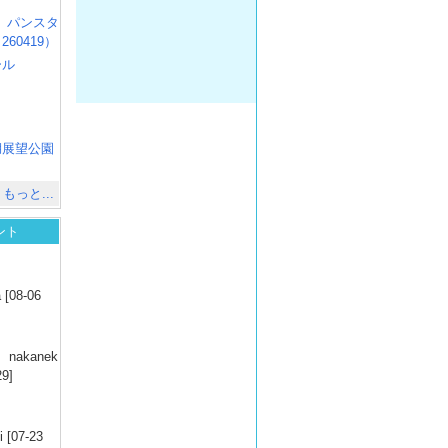
R3 パンスタ
60419）
ール
）
出
）
湖展望公園
）
もっと...
ント
）
 [08-06
）
nakanek
29]
）
 [07-23