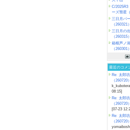
C/2025
ーズ彗星（2
三日月パ
（260321
三日月の
（260315
箱根芦ノ
（260301
最近のコメ
Re: 太郎坊
（260720
k_kubotera
08:15]
Re: 太郎坊
（260720
[07-23 12:
Re: 太郎坊
（260720
yomaiboshi