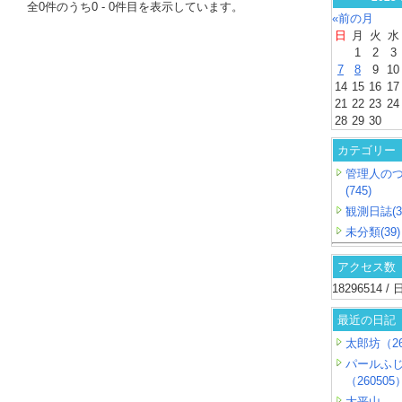
全
0
件のうち
0
-
0
件目を表示しています。
«前の月
日
月
火
水
1
2
3
7
8
9
10
14
15
16
17
21
22
23
24
28
29
30
カテゴリー
管理人の
(745)
観測日誌(3
未分類(39)
アクセス数
18296514 
最近の日記
太郎坊（26
パールふ
（260505
大平山