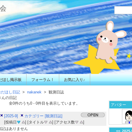
会
だほし掲示板
フォーラム！
お気に入り♪
おだほし日記
>
nakanek
> 観測日誌
さんの日記
全
0
件のうち
0
-
0
件目を表示しています。
アバター
[2025-9]
カテゴリー [観測日誌]
[投稿日
] [タイトル
] [アクセス数
]
日記はありません
<<
2025