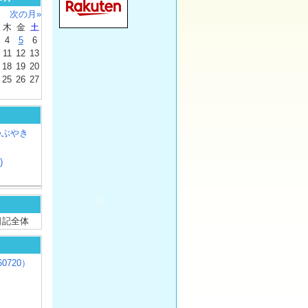
次の月»
木
金
土
4
5
6
11
12
13
18
19
20
25
26
27
つぶやき
)
/ 日記全体
0720）
じ
）