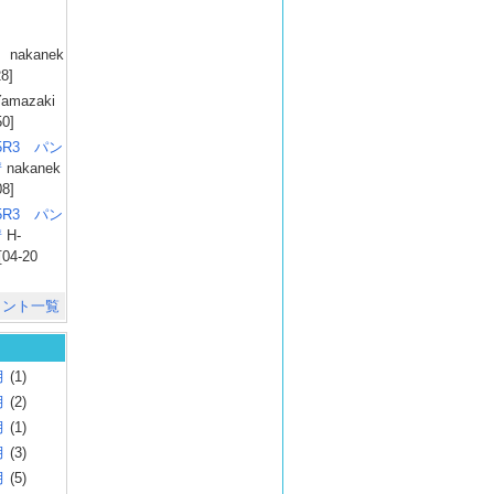
）
nakanek
28]
amazaki
50]
025R3 パン
彗
nakanek
08]
025R3 パン
彗
H-
[04-20
メント一覧
月
(1)
月
(2)
月
(1)
月
(3)
月
(5)