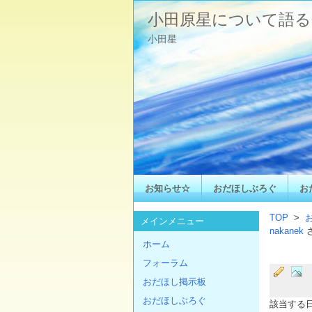
小田原星について語る
小田星
お知らせ☆
おだほしぶろぐ
お
TOP
>
メインメニュー
nakanek
ホーム
フォーラム
おだほし掲示板
おだほしぶろぐ
該当する