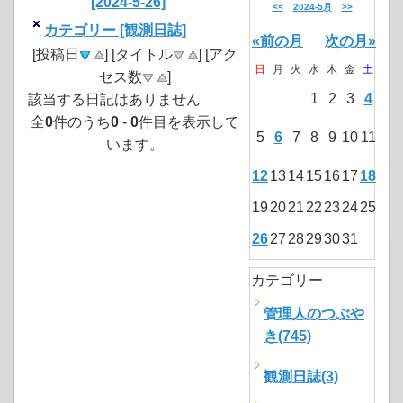
[2024-5-26]
<<
2024-5月
>>
カテゴリー [観測日誌]
«前の月
次の月»
[投稿日
] [タイトル
] [アク
日
月
火
水
木
金
土
セス数
]
1
2
3
4
該当する日記はありません
全
0
件のうち
0
-
0
件目を表示して
5
6
7
8
9
10
11
います。
12
13
14
15
16
17
18
19
20
21
22
23
24
25
26
27
28
29
30
31
カテゴリー
管理人のつぶや
き(745)
観測日誌(3)