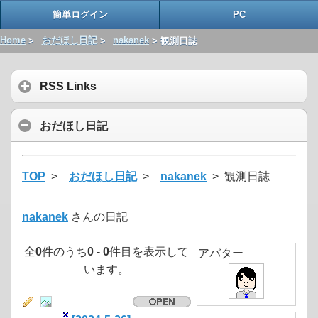
簡単ログイン
PC
Home
>
おだほし日記
>
nakanek
> 観測日誌
RSS Links
おだほし日記
TOP
>
おだほし日記
>
nakanek
> 観測日誌
nakanek
さんの日記
全
0
件のうち
0
-
0
件目を表示して
アバター
います。