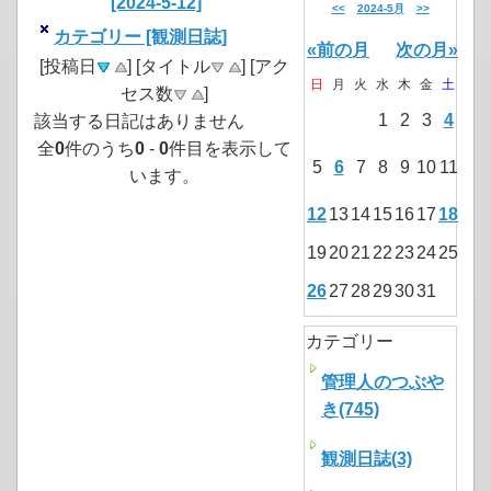
[2024-5-12]
<<
2024-5月
>>
カテゴリー [観測日誌]
«前の月
次の月»
[投稿日
] [タイトル
] [アク
日
月
火
水
木
金
土
セス数
]
1
2
3
4
該当する日記はありません
全
0
件のうち
0
-
0
件目を表示して
5
6
7
8
9
10
11
います。
12
13
14
15
16
17
18
19
20
21
22
23
24
25
26
27
28
29
30
31
カテゴリー
管理人のつぶや
き(745)
観測日誌(3)