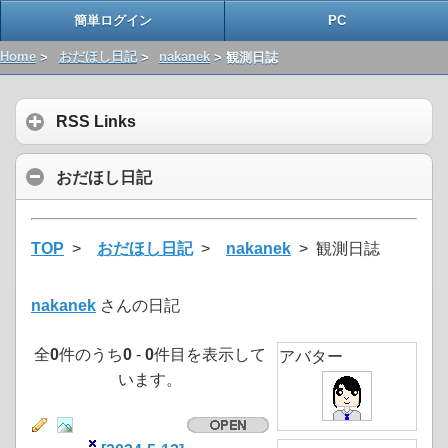
簡単ログイン
PC
Home
>
おだほし日記
>
nakanek
> 観測日誌
RSS Links
おだほし日記
TOP
>
おだほし日記
>
nakanek
> 観測日誌
nakanek
さんの日記
全
0
件のうち
0
-
0
件目を表示して
アバター
います。