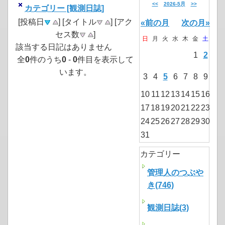
<<
2026-5月
>>
カテゴリー [観測日誌]
[投稿日
] [タイトル
] [アク
«前の月
次の月»
セス数
]
日
月
火
水
木
金
土
該当する日記はありません
1
2
全
0
件のうち
0
-
0
件目を表示して
います。
3
4
5
6
7
8
9
10
11
12
13
14
15
16
17
18
19
20
21
22
23
24
25
26
27
28
29
30
31
カテゴリー
管理人のつぶや
き(746)
観測日誌(3)