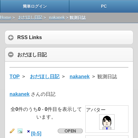
簡単ログイン
PC
Home
>
おだほし日記
>
nakanek
> 観測日誌
RSS Links
おだほし日記
TOP
>
おだほし日記
>
nakanek
> 観測日誌
nakanek
さんの日記
全
0
件のうち
0
-
0
件目を表示して
アバター
います。
[0-5]